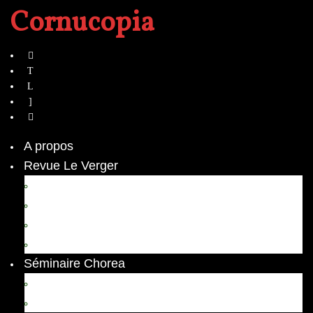
Cornucopia
A propos
Revue Le Verger
Bouquets
boutures
herbes folles
contrepoint fleuri
Séminaire Chorea
Chorea – Informations pratiques
Chorea 2020