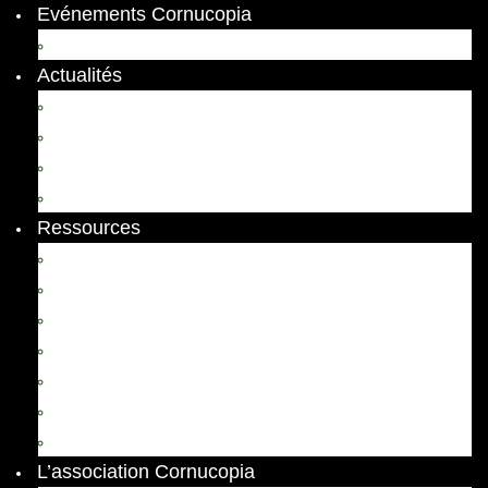
Evénements Cornucopia
Evénements passés
Actualités
Appels
Colloques
Arts et Spectacles
Vient de paraître
Ressources
Comptes Rendus
Archives et documents
Diachronies
Echos
Thema
Ressources pédagogiques
Liens amis et visites virtuelles
L’association Cornucopia