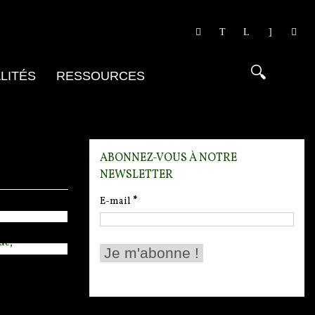
LITÉS
RESSOURCES
nce
e, "Le
e
ABONNEZ-VOUS À NOTRE
NEWSLETTER
00 -
à la
00
E-mail
*
nce"