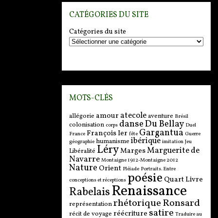
CATÉGORIES DU SITE
Catégories du site
MOTS-CLÉS
atecole
amour
allégorie
aventure
Brésil
danse
Du Bellay
colonisation
corps
Duel
Gargantua
François Ier
France
fête
Guerre
ibérique
humanisme
géographie
imitation
Jeu
Léry
Marguerite de
Marges
Libéralité
Navarre
Montaigne 1912-Montaigne 2012
Nature
Orient
Pléiade
Portraits. Entre
poésie
Quart Livre
conceptions et réceptions
Renaissance
Rabelais
rhétorique
Ronsard
représentation
satire
réécriture
récit de voyage
Traduire au