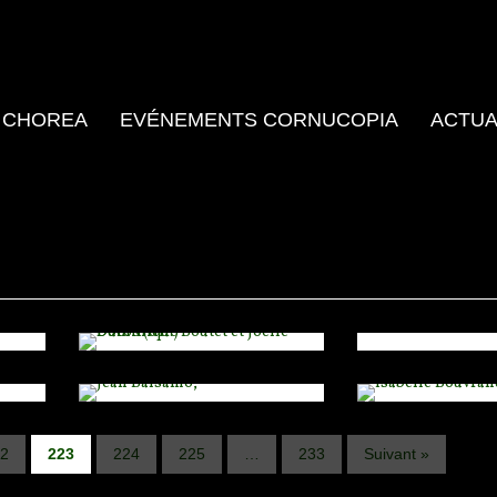
Z
Dominique
n
Boutet et Joëlle
Vient de paraître
a
Ducos (dir.) -
 CHOREA
Jean Balsamo,
EVÉNEMENTS CORNUCOPIA
ACTUA
Archives
"Savoirs et
Archives
"L'amorevolezza
Confére
fiction au
verso le cose
Isabelle
sur Don
Moyen-Age et
Italiche - Le
Bouvrand
Quichott
à la
livre italien à
coloris
Renaissance"
14/02/2015, 09:
Paris au XVIe
vénitien 
14/02/2015, 18:
siècle"
Renaissa
2
223
224
225
…
233
Suivant »