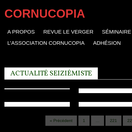
Stefano SIMI
Archives
(dir.), "La
CORNUCOPIA
Appel à
Renaissance e
Archives
Archives
communication
Europe dans s
Journée
A PROPOS
REVUE LE VERGER
SÉMINAIRE
"L'Amérique
: A la
diversité".
d'étude :
espagnole
L’ASSOCIATION CORNUCOPIA
ADHÉSION
recherche de la
Tome 1 : "Les
Renaissance
(1492-1700).
norme. Arts et
pouvoirs et
sculptors and
Textes et
lettres dans
lieux de
their impact
documents"
ACTUALITÉ SEIZIÉMISTE
l'Italie de la
pouvoir".
abroad
Renaissance
20/03/2015, 10:00 -
30/03/2015, 00:00
21/03/2015, 16:30
« Précédent
1
…
221
22