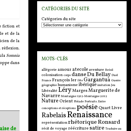
CATÉGORIES DU SITE
Catégories du site
 fiction et
le et de la
icien de la
 réflexion.
tula
Somnia
MOTS-CLÉS
eloppe dans
atecole
amour
allégorie
aventure
Brésil
danse
Du Bellay
colonisation
corps
Duel
Gargantua
François Ier
France
fête
Guerre
ibérique
humanisme
géographie
imitation
Jeu
Léry
Marguerite de
Marges
Libéralité
Navarre
Montaigne 1912-Montaigne 2012
Nature
Orient
Pléiade
Portraits. Entre
poésie
Quart Livre
conceptions et réceptions
Renaissance
Rabelais
rhétorique
Ronsard
représentation
satire
aise de
réécriture
récit de voyage
Traduire au