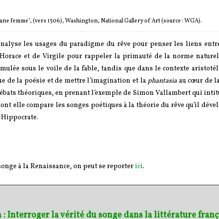
a jeune femme", (vers 1506), Washington, National Gallery of Art (source : WGA).
analyse les usages du paradigme du rêve pour penser les liens entre
’Horace et de Virgile pour rappeler la primauté de la norme naturel
mulée sous le voile de la fable, tandis que dans le contexte aristotél
ue de la poésie et de mettre l’imagination et la
phantasia
au cœur de la
débats théoriques, en prenant l’exemple de Simon Vallambert qui inti
dont elle compare les songes poétiques à la théorie du rêve qu’il dév
-Hippocrate.
songe à la Renaissance, on peut se reporter
ici
.
: Interroger la vérité du songe dans la littérature franç