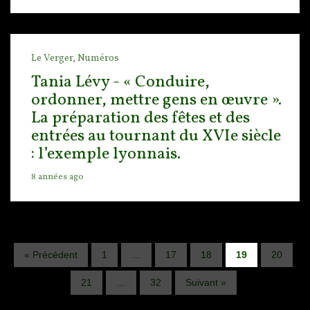
Le Verger,
Numéros
Tania Lévy - « Conduire,
ordonner, mettre gens en œuvre ».
La préparation des fêtes et des
entrées au tournant du XVIe siècle
: l’exemple lyonnais.
8 années ago
« Précédent
1
…
17
18
19
20
21
…
32
Suivant »