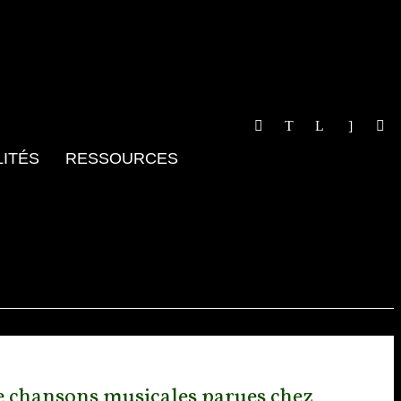
ITÉS
RESSOURCES
ize chansons musicales parues chez