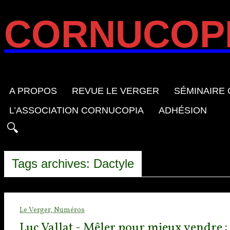
CORNUCOP
A PROPOS
REVUE LE VERGER
SÉMINAIRE
L’ASSOCIATION CORNUCOPIA
ADHÉSION
Tags archives: Dactyle
Le Verger,
Numéros
Luc Vallat - Mêler pour mieux vendre : 