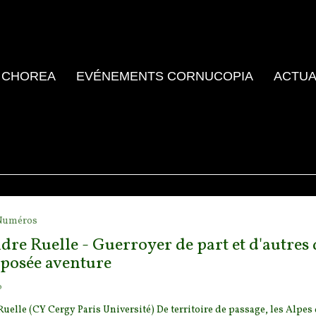
 CHOREA
EVÉNEMENTS CORNUCOPIA
ACTUA
Numéros
re Ruelle - Guerroyer de part et d'autres 
posée aventure
o
uelle (CY Cergy Paris Université) De territoire de passage, les Alpes