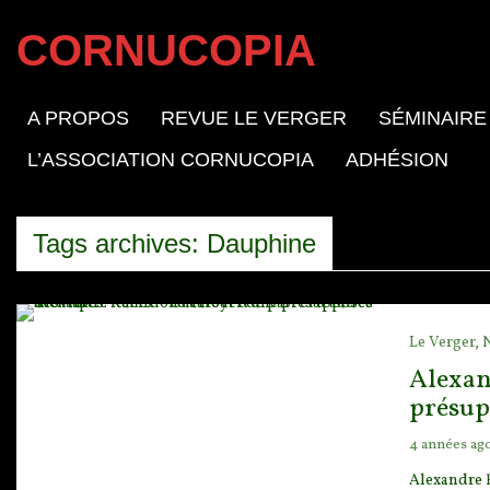
CORNUCOPIA
A PROPOS
REVUE LE VERGER
SÉMINAIRE
L’ASSOCIATION CORNUCOPIA
ADHÉSION
Tags archives: Dauphine
Le Verger,
Alexand
présup
4 années ag
Alexandre R