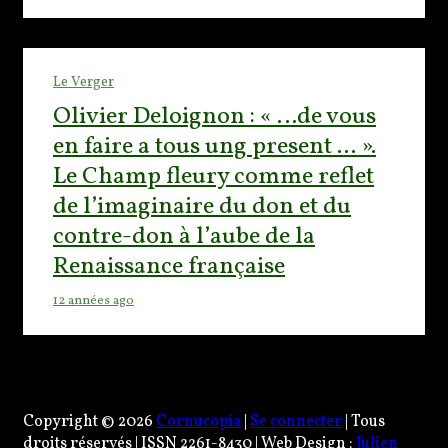
Le Verger
Olivier Deloignon : « …de vous
en faire a tous ung present ... ».
Le Champ fleury comme reflet
de l’imaginaire du don et du
contre-don à l’aube de la
Renaissance française
12 années ago
Copyright © 2026
Cornucopia
|
Se connecter
| Tous
droits réservés | ISSN 2261-8430 | Web Design :
Julien