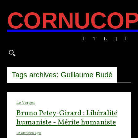
CORNUCOP
Tags archives: Guillaume Budé
Le Verger
Bruno Petey-Girard : Libéralité
humaniste - Mérite humaniste
12 années ago