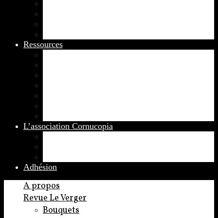
Appels
Colloques
Arts et Spectacles
Vient de paraître
Ressources
Comptes Rendus
Archives et documents
Diachronies
Echos
Thema
Ressources pédagogiques
Liens amis et visites virtuelles
L’association Cornucopia
Annuaire des adhérents
Rédacteurs et contributeurs
Contact
Adhésion
A propos
Revue Le Verger
Bouquets