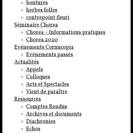
boutures
herbes folles
contrepoint fleuri
Séminaire Chorea
Chorea – Informations pratiques
Chorea 2020
Evénements Cornucopia
Evénements passés
Actualités
Appels
Colloques
Arts et Spectacles
Vient de paraître
Ressources
Comptes Rendus
Archives et documents
Diachronies
Echos