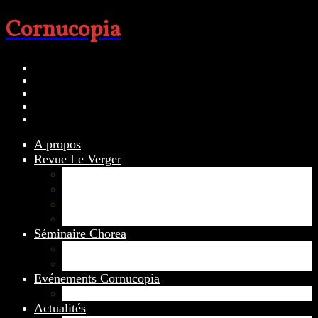
Cornucopia
A propos
Revue Le Verger
Bouquets
boutures
herbes folles
contrepoint fleuri
Séminaire Chorea
Chorea – Informations pratiques
Chorea 2020
Evénements Cornucopia
Evénements passés
Actualités