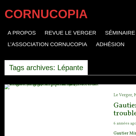
CORNUCOPIA
A PROPOS
REVUE LE VERGER
SÉMINAIRE
L’ASSOCIATION CORNUCOPIA
ADHÉSION
Tags archives: Lépante
Le Verger,
Gautier
trouble
6 années ag
Gautier Min