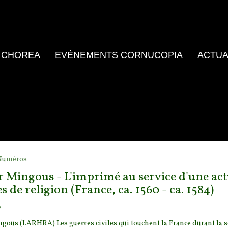
 CHOREA
EVÉNEMENTS CORNUCOPIA
ACTUA
Numéros
 Mingous - L'imprimé au service d'une actu
s de religion (France, ca. 1560 - ca. 1584)
o
gous (LARHRA) Les guerres civiles qui touchent la France durant la 