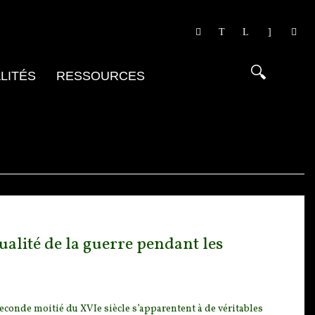
LITÉS
RESSOURCES
alité de la guerre pendant les
seconde moitié du X
VIe siècle s’apparentent à de véritables