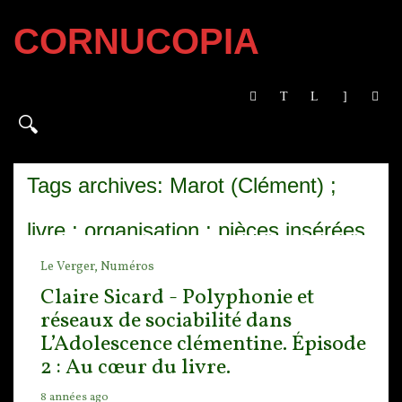
CORNUCOPIA
Tags archives: Marot (Clément) ;
livre ; organisation ; pièces insérées
Le Verger,
Numéros
; auctorialité ; voix ; altérité ;
Claire Sicard - Polyphonie et
réseaux de sociabilité dans
référentialité ; énonciation ;
L’Adolescence clémentine. Épisode
sociabilité ; mécénat ; mise en
2 : Au cœur du livre.
8 années ago