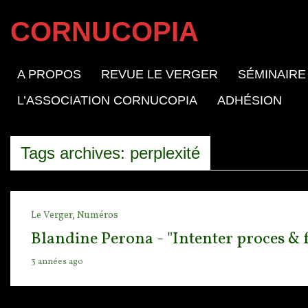
CORNUCOPIA
A PROPOS
REVUE LE VERGER
SÉMINAIRE
L’ASSOCIATION CORNUCOPIA
ADHÉSION
Tags archives: perplexité
Le Verger,
Numéros
Blandine Perona - "Intenter proces & fa
3 années ago