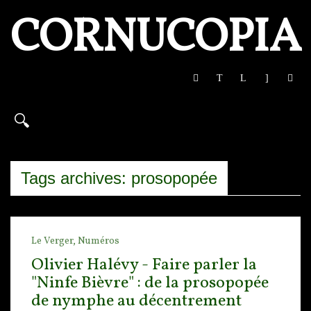
CORNUCOPIA
Tags archives: prosopopée
Le Verger,
Numéros
Olivier Halévy - Faire parler la
"Ninfe Bièvre" : de la prosopopée
de nymphe au décentrement