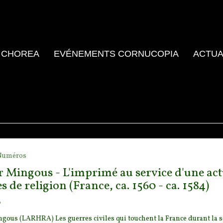
 CHOREA
EVÉNEMENTS CORNUCOPIA
ACTUA
Numéros
 Mingous - L'imprimé au service d'une actu
s de religion (France, ca. 1560 - ca. 1584)
o
gous (LARHRA) Les guerres civiles qui touchent la France durant la 