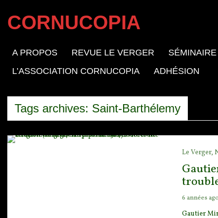
CORNUCOPIA
A PROPOS
REVUE LE VERGER
SÉMINAIRE
L’ASSOCIATION CORNUCOPIA
ADHÉSION
Tags archives: Saint-Barthélemy
Le Verger,
Gautier
trouble
6 années ag
Gautier Min