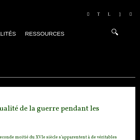
LITÉS
RESSOURCES
alité de la guerre pendant les
seconde moitié du X
VIe siècle s’apparentent à de véritables