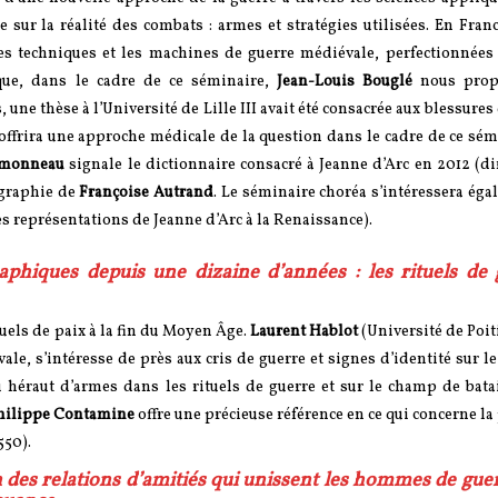
 sur la réalité des combats : armes et stratégies utilisées. En Fran
les techniques et les machines de guerre médiévale, perfectionnées 
ue, dans le cadre de ce séminaire,
Jean-Louis Bouglé
nous prop
, une thèse à l’Université de Lille III avait été consacrée aux blessures
ffrira une approche médicale de la question dans le cadre de ce sém
imonneau
signale le dictionnaire consacré à Jeanne d’Arc en 2012 (di
iographie de
Françoise Autrand
. Le séminaire choréa s’intéressera éga
es représentations de Jeanne d’Arc à la Renaissance).
phiques depuis une dizaine d’années : les rituels de 
tuels de paix à la fin du Moyen Âge.
Laurent Hablot
(Université de Poiti
vale, s’intéresse de près aux cris de guerre et signes d’identité sur 
 héraut d’armes dans les rituels de guerre et sur le champ de batai
hilippe Contamine
offre une précieuse référence en ce qui concerne la 
550).
n des relations d’amitiés qui unissent les hommes de guer