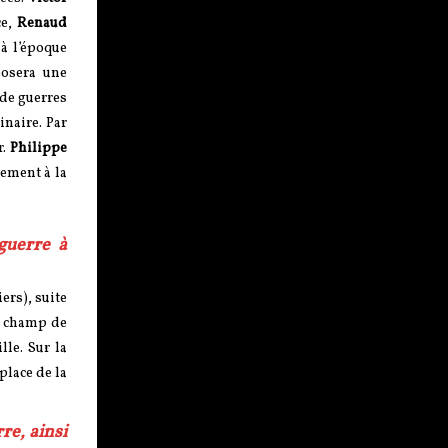
ce,
Renaud
à l’époque
osera une
 de guerres
inaire. Par
r.
Philippe
lement à la
guerre à
ers), suite
le champ de
lle. Sur la
place de la
re, ainsi