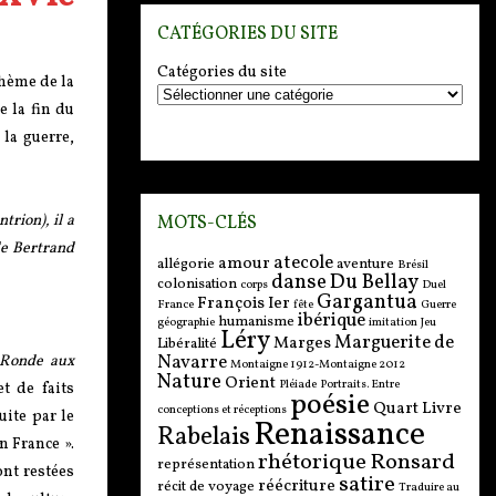
CATÉGORIES DU SITE
Catégories du site
thème de la
e la fin du
 la guerre,
rion), il a
MOTS-CLÉS
de Bertrand
atecole
amour
allégorie
aventure
Brésil
danse
Du Bellay
colonisation
corps
Duel
Gargantua
François Ier
France
fête
Guerre
ibérique
humanisme
géographie
imitation
Jeu
Léry
Marguerite de
Marges
Libéralité
Navarre
e Ronde aux
Montaigne 1912-Montaigne 2012
Nature
Orient
Pléiade
Portraits. Entre
t de faits
poésie
Quart Livre
conceptions et réceptions
uite par le
Renaissance
Rabelais
n France ».
rhétorique
Ronsard
représentation
ont restées
satire
réécriture
récit de voyage
Traduire au