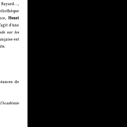
r Bayard…,
ibliothèque
ance,
Henri
’agit d’une
ude sur les
ançaise est
ite.
séances de
 l’Académie