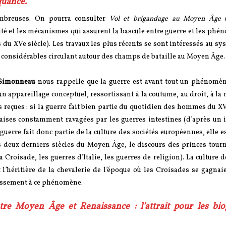
quance.
ombreuses. On pourra consulter
Vol et brigandage au Moyen Âge
rité et les mécanismes qui assurent la bascule entre guerre et les ph
 XVe siècle). Les travaux les plus récents se sont intéressés au sy
s considérables circulant autour des champs de bataille au Moyen Âge.
 Simonneau
nous rappelle que la guerre est avant tout un phénomène
 un appareillage conceptuel, ressortissant à la coutume, au droit, à la 
es reçues : si la guerre fait bien partie du quotidien des hommes du XVe
çaises constamment ravagées par les guerres intestines (d’après un 
uerre fait donc partie de la culture des sociétés européennes, elle est
es deux derniers siècles du Moyen Âge, le discours des princes tour
a Croisade, les guerres d’Italie, les guerres de religion). La culture d
t l’héritière de la chevalerie de l’époque où les Croisades se gagnai
hissement à ce phénomène.
ntre Moyen Âge et Renaissance : l’attrait pour les bi