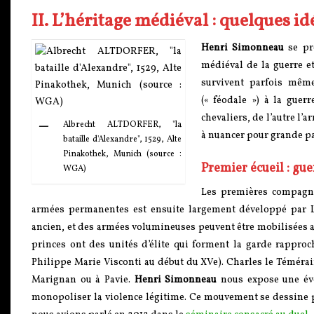
II. L’héritage médiéval : quelques id
Henri Simonneau
se pro
médiéval de la guerre e
survivent parfois mêm
(« féodale ») à la guer
chevaliers, de l’autre l
Albrecht ALTDORFER, "la
à nuancer pour grande pa
bataille d'Alexandre", 1529, Alte
Pinakothek, Munich (source :
Premier écueil : gu
WGA)
Les premières compagni
armées permanentes est ensuite largement développé par L
ancien, et des armées volumineuses peuvent être mobilisées au 
princes ont des unités d’élite qui forment la garde rapproc
Philippe Marie Visconti au début du XVe). Charles le Témérair
Marignan ou à Pavie.
Henri Simonneau
nous expose une évo
monopoliser la violence légitime. Ce mouvement se dessine pro