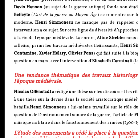
Davis Hanson
(au sujet de la guerre antique) fonde son étude
Beffeyte
(
L’art de la guerre au Moyen Âge
) se concentre sur 
moderne.
Henri Simmoneau
ne manque pas de rappeler q
intervention à ce sujet. Sur cette ligne de diversité d’approches
à la fin de l’époque médiévale. Là encore,
Aline Strebler
nous o
ailleurs, parmi les travaux médiévistes fleurissants,
Henri S
Contamine, Xavier Hélary, Olivier Pons
) qui fait suite à la b
question en mars, avec l’intervention
d’Elisabeth Carminati
(l
Une tendance thématique des travaux historiogra
l’époque médiévale.
Nicolas Offenstadt
a rédigé une thèse sur les discours et les ri
à une thèse sur la devise dans la société aristocratique médié
bataille.
Henri Simonneau
a lui-même travaillé sur le rôle du
question de l’environnement sonore de la guerre, l’article de
P
musique militaire dans le fonctionnement des armées (1300-1
L’étude des armements a cédé la place à la questio