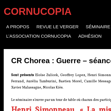
CORNUCOPIA
A PROPOS
REVUE LE VERGER
SÉMINAIRE
L’ASSOCIATION CORNUCOPIA
ADHÉSION
CR Chorea : Guerre – séance
Sont présents
Eloïse Zulicek, Geoffrey Lopez, Henri Simonne
Ferrand, Aurélia Tamburini, Bastien Morel, Camille Message
Xavier Malassagne, Nicolas Kiès.
Le séminaire s’ouvre par un tour de table où chacun des partici
Henri Simonneau, « La mis