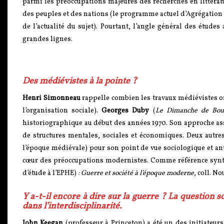
parmi les préoccupations majeures des recherches en littérat
des peuples et des nations (le programme actuel d’Agrégation 
de l’actualité du sujet). Pourtant, l’angle général des étude
grandes lignes.
Des médiévistes à la pointe ?
Henri Simonneau
rappelle combien les travaux médiévistes o
l’organisation sociale).
Georges Duby
(
Le Dimanche de Bou
historiographique au début des années 1970. Son approche asso
de structures mentales, sociales et économiques. Deux autre
l’époque médiévale) pour son point de vue sociologique et a
cœur des préoccupations modernistes. Comme référence syn
d’étude à l’EPHE)
: Guerre et société à l’époque moderne
, coll. N
Y a-t-il encore à dire sur la guerre ? La question 
dans l’interdisciplinarité.
John Keegan
(professeur à Princeton) a été un des initiateur