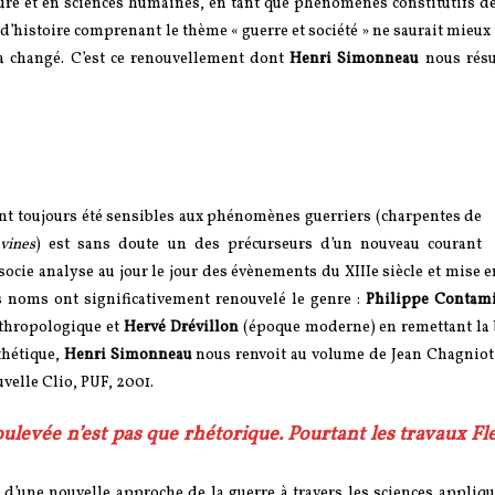
ure et en sciences humaines, en tant que phénomènes constitutifs de
d’histoire comprenant le thème « guerre et société » ne saurait mieu
s a changé. C’est ce renouvellement dont
Henri Simonneau
nous résu
nt toujours été sensibles aux phénomènes guerriers (charpentes de
vines
) est sans doute un des précurseurs d’un nouveau courant
cie analyse au jour le jour des évènements du XIIIe siècle et mise 
s noms ont significativement renouvelé le genre :
Philippe Contam
nthropologique et
Hervé Drévillon
(époque moderne) en remettant la b
thétique,
Henri Simonneau
nous renvoit au volume de Jean Chagniot 
ouvelle Clio, PUF, 2001.
soulevée n’est pas que rhétorique. Pourtant les travaux Fl
s d’une nouvelle approche de la guerre à travers les sciences appliq