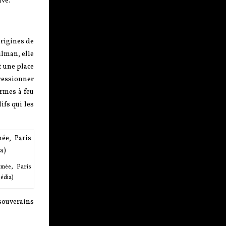
ive.
origines de
ulman, elle
t une place
ressionner
armes à feu
ifs qui les
rmée, Paris
pédia)
souverains