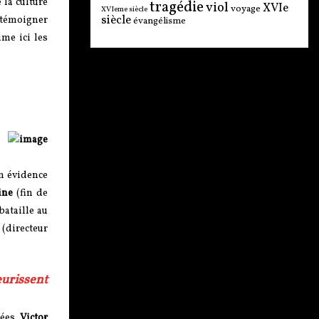
 la culture
tragédie
viol
XVIe
voyage
XVIeme siècle
siècle
x témoigner
évangélisme
me ici les
en évidence
ine
(fin de
ataille au
(directeur
eurissent
uées.
Victor