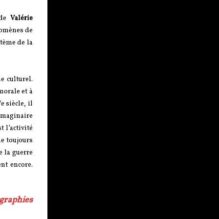
de
Valérie
énomènes de
stème de la
 culturel.
morale et à
 siècle, il
imaginaire
 l’activité
ne toujours
e la guerre
ent encore.
ographies