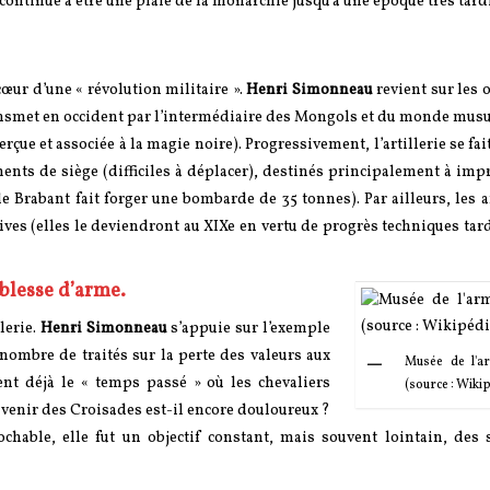
 continue à être une plaie de la monarchie jusqu’à une époque très tard
u cœur d’une « révolution militaire ».
Henri Simonneau
revient sur les 
ransmet en occident par l’intermédiaire des Mongols et du monde mus
erçue et associée à la magie noire). Progressivement, l’artillerie se fai
nts de siège (difficiles à déplacer), destinés principalement à imp
 de Brabant fait forger une bombarde de 35 tonnes). Par ailleurs, les 
ves (elles le deviendront au XIXe en vertu de progrès techniques tard
oblesse d’arme.
lerie.
Henri Simonneau
s’appuie sur l’exemple
 nombre de traités sur la perte des valeurs aux
Musée de l'a
ient déjà le « temps passé » où les chevaliers
(source : Wiki
ouvenir des Croisades est-il encore douloureux ?
ochable, elle fut un objectif constant, mais souvent lointain, des 