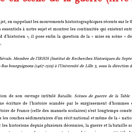
jet, en rappelant les mouvements historiographiques récents sur le 
 essentiels à notre sujet et montrer les continuités qui existent entr
d’historien », il pose enfin la question de la « mise en scène » de
.
diévale. Membre de l’IRHIS (Institut de Recherches Historiques du Septent
as bourguignons (1467-1519) à l’Université de Lille 3, sous la direction 
tion de son ouvrage intitulé
Bataille. Scènes de guerre de la Tabl
une écriture de l’histoire scandée par le surgissement d’hommes e
oire de France (celle des manuels scolaires) s’est longtemps constr
s les couches sédimentaires d’un récit national et même de la « natio
 les historiens depuis plusieurs décennies, la guerre et la bataille s