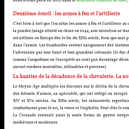
nous avions parlé en 2012 dans le
séminaire consacré au duel
,
Deuxième écueil : les armes à feu et l’artillerie
C’est bien à tort que l’on situe les armes à feu et l’artillerie a
la poudre (usage attesté en chine en 1044, son invention se t
est utilisée en Europe dès le fin du XIIIe siècle, bien que mal p
dans l’armée. Les bombardes restent uniquement des instrume
l’adversaire par leur bruit et leur grandeur colossale (le duc
comme l’arquebuse ou l’escopette ne sont pas davantage décisi
auront rendues maniables, utilisables et précises).
La hantise de la décadence de la chevalerie. La n
Le Moyen Âge multiplie les discours sur le déclin de la cheva
des hérauts d’armes, sa spécialité, qui ont rédigé ou recopié
XIV et XVe siècles. Au XIIIe siècle, les ménestrels regretta
combattaient pour le roi, la veuve et l’orphelin. Peut-être le s
La Croisade resterait ainsi la seule forme de guerre irrépr
médiévaux et modernes.