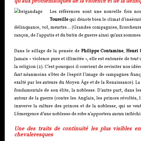
qu’aux problématiques de la violence et de la délin
Les références sont une nouvelle fois n
Toureille
qui dénote bien le climat d’insécu
délinquance, vol, meurtre… (Grandes compagnies, Ecorcheurs du
rançon, de l’appatis et du butin de guerre ainsi qu’aux somme
Dans le sillage de la pensée de
Philippe Contamine
,
Henri
Jamais « violence pure et illimitée », elle est entourée de tout
la religion (2). C’est pourquoi il convient de revisiter nos idé
faut néanmoins s’ôter de l’esprit l’image de campagnes fran
exalté par les auteurs du Moyen Âge et de la Renaissance). La g
fondamentale de son élite, la noblesse. D’autre part, dans l
autour de la guerre (contre les Anglais, les princes révoltés, l
innverve la culture des princes et de la noblesse, qui se veu
L’émergence d’une noblesse de robe n’apportera aucun infléc
Une des traits de continuité les plus visibles e
chevaleresques