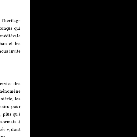
l’héritage
conçus qui
 médiévale
ban et les
ous invite
ervice des
 phénomène
siècle, les
cours pour
, plus qu’à
ésormais à
vée », dont