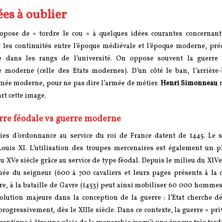
ées à oublier
pose de « tordre le cou » à quelques idées courantes concernant 
t les continuités entre l’époque médiévale et l’époque moderne, pré
e dans les rangs de l’université. On oppose souvent la guerre
re moderne (celle des Etats modernes). D’un côté le ban, l’arrière-
’armée moderne, pour ne pas dire l’armée de métier.
Henri Simonneau
n
rt cette image.
erre féodale vs guerre moderne
es d’ordonnance au service du roi de France datent de 1445. Le s
ouis XI. L’utilisation des troupes mercenaires est également un
XVe siècle grâce au service de type féodal. Depuis le milieu du XIVe 
hée du seigneur (600 à 700 cavaliers et leurs pages présents à la 
e, à la bataille de Gavre (1453) peut ainsi mobiliser 60 000 hommes
lution majeure dans la conception de la guerre : l’Etat cherche d
gressivement, dès le XIIIe siècle. Dans ce contexte, la guerre « pri