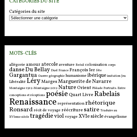
CATÉGORIES DU SITE
Catégories du site
MOTS-CLÉS
atecole
amour
allégorie
aventure
colonisation
Brésil
corps
danse
Du Bellay
François Ier
Duel
France
fête
Gargantua
ibérique
humanisme
Guerre
géographie
imitation
Jeu
Léry
Marguerite de Navarre
Marges
Libéralité
Nature
Orient
Montaigne 1912-Montaigne 2012
Pléiade
Portraits. Entre
poésie
Rabelais
Quart Livre
conceptions et réceptions
Renaissance
rhétorique
représentation
Ronsard
satire
réécriture
récit de voyage
Traduire au
tragédie
viol
XVIe siècle
voyage
évangélisme
XVIeme siècle