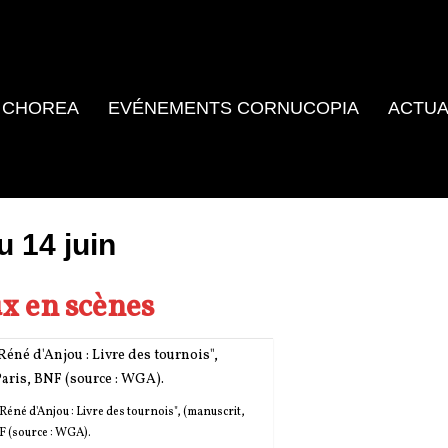
 CHOREA
EVÉNEMENTS CORNUCOPIA
ACTUA
 14 juin
x en scènes
éné d'Anjou : Livre des tournois", (manuscrit,
F (source : WGA).