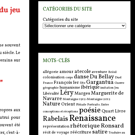
 du jeu
CATÉGORIES DU SITE
Catégories du site
ime souvent
 siècle. Le
MOTS-CLÉS
verains sur
atecole
amour
allégorie
aventure
Brésil
danse
Du Bellay
colonisation
corps
Duel
”
Gargantua
François Ier
France
fête
Guerre
ibérique
humanisme
géographie
imitation
Jeu
Léry
Marguerite de
Marges
Libéralité
Navarre
Montaigne 1912-Montaigne 2012
Nature
Orient
Pléiade
Portraits. Entre
poésie
ropres aux
Quart Livre
conceptions et réceptions
Renaissance
Rabelais
utrui pour
rhétorique
Ronsard
ouvent été
représentation
satire
réécriture
récit de voyage
r, c’est-à-
Traduire au