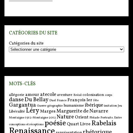
CATÉGORIES DU SITE
Catégories du site
MOTS-CLÉS
atecole
amour
allégorie
aventure
colonisation
Brésil
corps
danse
Du Bellay
François Ier
Duel
France
fête
Gargantua
ibérique
humanisme
Guerre
géographie
imitation
Jeu
Léry
Marguerite de Navarre
Marges
Libéralité
Nature
Orient
Montaigne 1912-Montaigne 2012
Pléiade
Portraits. Entre
poésie
Rabelais
Quart Livre
conceptions et réceptions
Renaissance
rhétorique
représentation