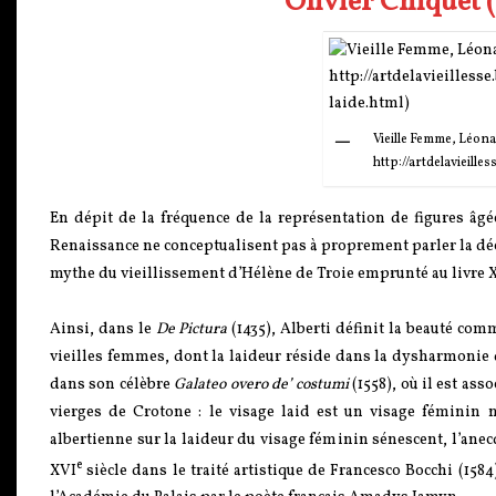
Olivier Chiquet 
Vieille Femme, Léonar
http://artdelavieill
En dépit de la fréquence de la représentation de figures âg
Renaissance ne conceptualisent pas à proprement parler la déché
mythe du vieillissement d’Hélène de Troie emprunté au livre
Ainsi, dans le
De Pictura
(1435), Alberti définit la beauté c
vieilles femmes, dont la laideur réside dans la dysharmonie d
dans son célèbre
Galateo overo de’ costumi
(1558), où il est as
vierges de Crotone : le visage laid est un visage féminin
albertienne sur la laideur du visage féminin sénescent, l’anecd
e
XVI
siècle dans le traité artistique de Francesco Bocchi (1584