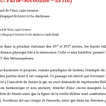
(U. Paris-Sorbonne – EPHE)
d de Vinci, 1490 (source :
esse.blogspot.fr/2010/07/la-duchesse-laide.html)
e
e
ées dans la peinture italienne des XV
et XVI
siècles, les traités ita
ance physique liée à la sénescence. Celle-ci sera toutefois ‘pensée’ à
 XV des
Métamorphoses
.
omme harmonie et propose, comme paradigme de laideur, l’exemple du 
es parties dont il est composé. Ce passage est réécrit par Giovanni
socié à l’anecdote de Zeuxis (à qui on avait demandé de représenter Hél
 non harmonique et non unitaire, résultat d’une
electio
manquée. La
ote de Zeuxis ainsi que la figure de la vieille Hélène sont combinées 
),
Eccellenza del san Giorgio di Donatello
, ainsi que dans un discours 