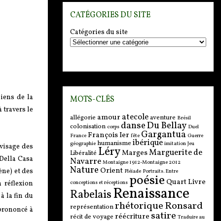
CATÉGORIES DU SITE
Catégories du site
liens de la
MOTS-CLÉS
 travers le
atecole
amour
allégorie
aventure
Brésil
danse
Du Bellay
colonisation
corps
Duel
Gargantua
François Ier
France
fête
Guerre
ibérique
humanisme
géographie
imitation
Jeu
visage des
Léry
Marguerite de
Marges
Libéralité
 Della Casa
Navarre
Montaigne 1912-Montaigne 2012
Nature
Orient
ène) et des
Pléiade
Portraits. Entre
poésie
Quart Livre
 réflexion
conceptions et réceptions
Renaissance
Rabelais
à la fin du
rhétorique
Ronsard
représentation
prononcé à
satire
réécriture
récit de voyage
Traduire au