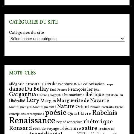
CATÉGORIES DU SITE
Catégories du site
MOTS-CLÉS
atecole
amour
allégorie
aventure
colonisation
Brésil
corps
danse
Du Bellay
François Ier
Duel
France
fête
Gargantua
ibérique
humanisme
Guerre
géographie
imitation
Jeu
Léry
Marguerite de Navarre
Marges
Libéralité
Nature
Orient
Montaigne 1912-Montaigne 2012
Pléiade
Portraits. Entre
poésie
Rabelais
Quart Livre
conceptions et réceptions
Renaissance
rhétorique
représentation
Ronsard
satire
réécriture
récit de voyage
Traduire au