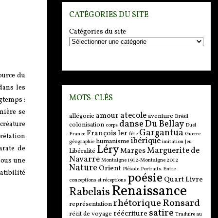
CATÉGORIES DU SITE
Catégories du site
ource du
dans les
MOTS-CLÉS
ngtemps :
mière se
atecole
amour
allégorie
aventure
Brésil
danse
Du Bellay
créature
colonisation
corps
Duel
Gargantua
François Ier
France
fête
Guerre
prétation
ibérique
humanisme
géographie
imitation
Jeu
Léry
arate de
Marguerite de
Marges
Libéralité
Navarre
 sous une
Montaigne 1912-Montaigne 2012
Nature
Orient
Pléiade
Portraits. Entre
atibilité
poésie
Quart Livre
conceptions et réceptions
Renaissance
Rabelais
rhétorique
Ronsard
représentation
satire
réécriture
récit de voyage
Traduire au