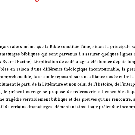
çais : alors même que la Bible constitue l’une, sinon la principale s
dramaturges bibliques qui sont parvenus à s’assurer quelques lignes 
u Ryer et Racine). L’explication de ce décalage a été donnée depuis lo
bles en raison d’une différence théologique incontournable, la pre
compréhensible, la seconde reposant sur une alliance nouée entre la 
olument le parti de la Littérature et non celui de l’Histoire, de l’inter
n, le présent ouvrage se propose de redécouvrir cet ensemble disp
’une tragédie véritablement biblique et des preuves qu’une rencontre,
avail de certains dramaturges, démentant ainsi toute prétendue incomp