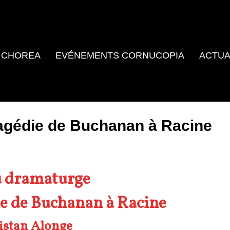
 CHOREA
EVÉNEMENTS CORNUCOPIA
ACTUA
ragédie de Buchanan à Racine
u dramaturge
ie de Buchanan à Racine
istan Alonge