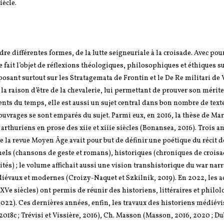
ècle.
re différentes formes, de la lutte seigneuriale à la croisade. Avec pour
e fait l’objet de réflexions théologiques, philosophiques et éthiques su
reposant surtout sur les Stratagemata de Frontin et le De Re militari de
la raison d’être de la chevalerie, lui permettant de prouver son mérit
ts du temps, elle est aussi un sujet central dans bon nombre de text
ouvrages se sont emparés du sujet. Parmi eux, en 2016, la thèse de Ma
rthuriens en prose des xiie et xiiie siècles (Bonansea, 2016). Trois an
e la revue Moyen Âge avait pour but de définir une poétique du récit d
nnels (chansons de geste et romans), historiques (chroniques de croisa
tés) ; le volume affichait aussi une vision transhistorique du war narr
diévaux et modernes (Croizy-Naquet et Szkilnik, 2019). En 2022, les a
-XVe siècles) ont permis de réunir des historiens, littéraires et philo
2022). Ces dernières années, enfin, les travaux des historiens médié
b, 2018c ; Trévisi et Vissière, 2016), Ch. Masson (Masson, 2016, 2020 ; D