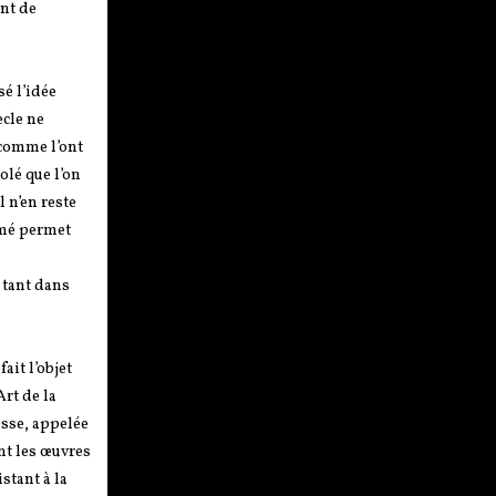
ant de
sé l’idée
ècle ne
 comme l’ont
olé que l’on
 n’en reste
imé permet
 tant dans
it l’objet
Art de la
esse, appelée
nt les œuvres
stant à la