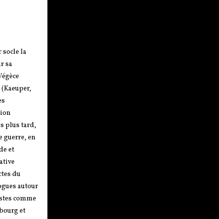
 socle la
r sa
 Végèce
e (Kaeuper,
es
rion
s plus tard,
e guerre, en
de et
ative
ctes du
logues autour
vistes comme
ubourg et