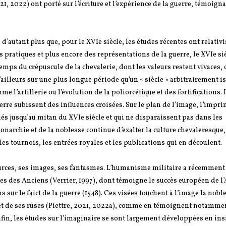
 2022) ont porté sur l’écriture et l’expérience de la guerre, témoign
’autant plus que, pour le XVIe siècle, les études récentes ont relativi
es pratiques et plus encore des représentations de la guerre, le XVIe si
temps du crépuscule de la chevalerie, dont les valeurs restent vivaces,
ailleurs sur une plus longue période qu’un « siècle » arbitrairement is
artillerie ou l’évolution de la poliorcétique et des fortifications. Il
erre subissent des influences croisées. Sur le plan de l’image, l’impr
s jusqu’au mitan du XVIe siècle et qui ne disparaissent pas dans les
narchie et de la noblesse continue d’exalter la culture chevaleresque,
 les tournois, les entrées royales et les publications qui en découlent.
rces, ses images, ses fantasmes. L’humanisme militaire a récemment fa
es des Anciens (Verrier, 1997), dont témoigne le succès européen de l’
 sur le faict de la guerre (1548). Ces visées touchent à l’image la nobl
re et de ses ruses (Piettre, 2021, 2022a), comme en témoignent notamme
Enfin, les études sur l’imaginaire se sont largement développées en insi