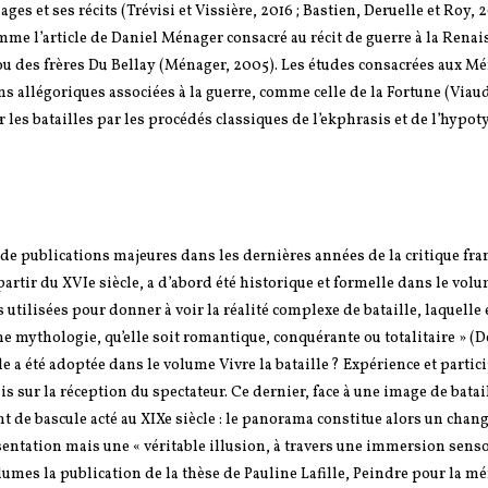
ages et ses récits (Trévisi et Vissière, 2016 ; Bastien, Deruelle et Roy, 
comme l’article de Daniel Ménager consacré au récit de guerre à la Renai
 ou des frères Du Bellay (Ménager, 2005). Les études consacrées aux M
 allégoriques associées à la guerre, comme celle de la Fortune (Viaud
r les batailles par les procédés classiques de l’ekphrasis et de l’hypot
 de publications majeures dans les dernières années de la critique fra
rtir du XVIe siècle, a d’abord été historique et formelle dans le vol
es utilisées pour donner à voir la réalité complexe de bataille, laquelle 
ne mythologie, qu’elle soit romantique, conquérante ou totalitaire » (
e a été adoptée dans le volume Vivre la bataille ? Expérience et parti
 sur la réception du spectateur. Ce dernier, face à une image de batail
nt de bascule acté au XIXe siècle : le panorama constitue alors un cha
ésentation mais une « véritable illusion, à travers une immersion senso
 volumes la publication de la thèse de Pauline Lafille, Peindre pour la m