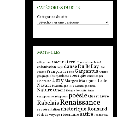
CATÉGORIES DU SITE
Catégories du site
MOTS-CLÉS
atecole
amour
allégorie
aventure
Brésil
danse
Du Bellay
colonisation
corps
Duel
Gargantua
François Ier
France
fête
Guerre
ibérique
humanisme
géographie
imitation
Jeu
Léry
Marguerite de
Marges
Libéralité
Navarre
Montaigne 1912-Montaigne 2012
Nature
Orient
Pléiade
Portraits. Entre
poésie
Quart Livre
conceptions et réceptions
Renaissance
Rabelais
rhétorique
Ronsard
représentation
satire
réécriture
récit de voyage
Traduire au