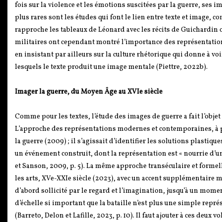
fois sur la violence et les émotions suscitées par la guerre, ses im
plus rares sont les études qui font le lien entre texte et image, 
rapproche les tableaux de Léonard avec les récits de Guichardin
militaires ont cependant montré l’importance des représentations
en insistant par ailleurs sur la culture rhétorique qui donne à voi
lesquels le texte produit une image mentale (Piettre, 2022b).
Imager la guerre, du Moyen Âge au XVIe siècle
Comme pour les textes, l’étude des images de guerre a fait l’objet
L’approche des représentations modernes et contemporaines, à pa
la guerre (2009) ; il s’agissait d’identifier les solutions plastiqu
un événement construit, dont la représentation est « nourrie d’u
et Sanson, 2009, p. 5). La même approche transéculaire et formell
les arts, XVe-XXIe siècle (2023), avec un accent supplémentaire mis
d’abord sollicité par le regard et l’imagination, jusqu’à un mome
d’échelle si important que la bataille n’est plus une simple repr
(Barreto, Delon et Lafille, 2023, p. 10). Il faut ajouter à ces deux