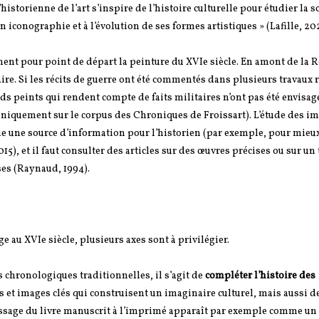
historienne de l’art s’inspire de l’histoire culturelle pour étudier la 
n iconographie et à l’évolution de ses formes artistiques » (Lafille, 2024
nnent pour point de départ la peinture du XVIe siècle. En amont de la 
ire. Si les récits de guerre ont été commentés dans plusieurs travaux r
nds peints qui rendent compte de faits militaires n’ont pas été envisag
uniquement sur le corpus des Chroniques de Froissart). L’étude des i
e une source d’information pour l’historien (par exemple, pour mieu
015), et il faut consulter des articles sur des œuvres précises ou sur u
ses (Raynaud, 1994).
 au XVIe siècle, plusieurs axes sont à privilégier.
 chronologiques traditionnelles, il s’agit de
compléter l’histoire des
s et images clés qui construisent un imaginaire culturel, mais aussi de
ssage du livre manuscrit à l’imprimé apparaît par exemple comme un 