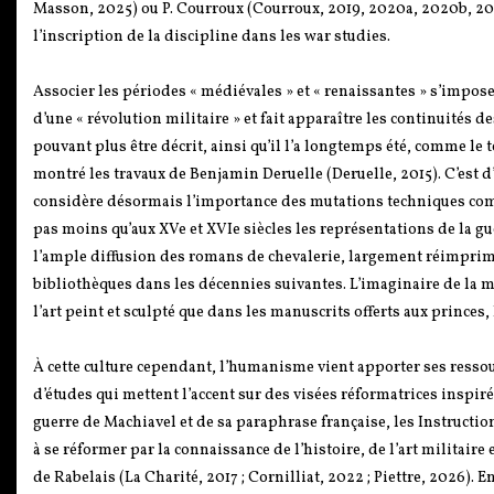
Masson, 2025) ou P. Courroux (Courroux, 2019, 2020a, 2020b, 2021,
l’inscription de la discipline dans les war studies.
Associer les périodes « médiévales » et « renaissantes » s’impose d
d’une « révolution militaire » et fait apparaître les continuités d
pouvant plus être décrit, ainsi qu’il l’a longtemps été, comme le 
montré les travaux de Benjamin Deruelle (Deruelle, 2015). C’est d’
considère désormais l’importance des mutations techniques comme l’
pas moins qu’aux XVe et XVIe siècles les représentations de la gu
l’ample diffusion des romans de chevalerie, largement réimprimé
bibliothèques dans les décennies suivantes. L’imaginaire de la mo
l’art peint et sculpté que dans les manuscrits offerts aux princes,
À cette culture cependant, l’humanisme vient apporter ses ressou
d’études qui mettent l’accent sur des visées réformatrices inspiré
guerre de Machiavel et de sa paraphrase française, les Instructions
à se réformer par la connaissance de l’histoire, de l’art militai
de Rabelais (La Charité, 2017 ; Cornilliat, 2022 ; Piettre, 2026). 