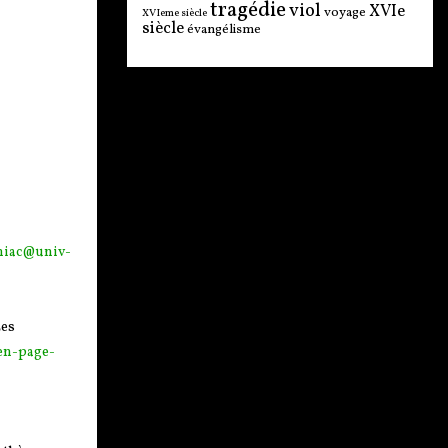
tragédie
viol
XVIe
voyage
XVIeme siècle
siècle
évangélisme
gniac@univ-
Les
-en-page-