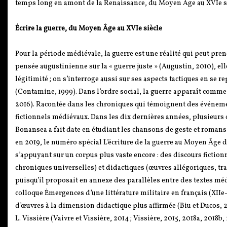
temps long en amont de la Renaissance, du Moyen Âge au XVIe si
Écrire la guerre, du Moyen Âge au XVIe siècle
Pour la période médiévale, la guerre est une réalité qui peut prend
pensée augustinienne sur la « guerre juste » (Augustin, 2010), ell
légitimité ; on s’interroge aussi sur ses aspects tactiques en se 
(Contamine, 1999). Dans l’ordre social, la guerre apparaît comme 
2016). Racontée dans les chroniques qui témoignent des événemen
fictionnels médiévaux. Dans les dix dernières années, plusieurs 
Bonansea a fait date en étudiant les chansons de geste et romans a
en 2019, le numéro spécial L’écriture de la guerre au Moyen Âge d
s’appuyant sur un corpus plus vaste encore : des discours fictio
chroniques universelles) et didactiques (œuvres allégoriques, trai
puisqu’il proposait en annexe des parallèles entre des textes mé
colloque Émergences d’une littérature militaire en français (XIIe
d’œuvres à la dimension didactique plus affirmée (Biu et Ducos, 
L. Vissière (Vaivre et Vissière, 2014 ; Vissière, 2015, 2018a, 2018