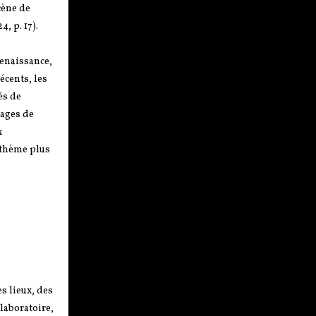
scène de
, p. 17).
Renaissance,
écents, les
és de
mages de
x
n thème plus
s lieux, des
laboratoire,