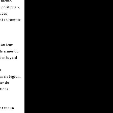
n thème.
 politique »,
. Les
nant en compte
’on leur
its armés du
lier Bayard
t
rmais légion,
nce du
ations
ant sur un