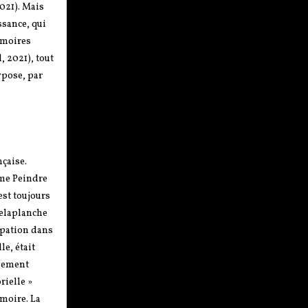
2021). Mais
ssance, qui
émoires
, 2021), tout
ypose, par
nçaise.
ume Peindre
est toujours
Delaplanche
cipation dans
le, était
ngement
rielle »
émoire. La