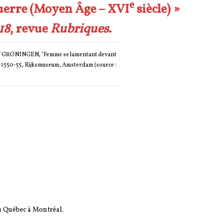
e
guerre (Moyen Âge – XVI
siècle) »
18
, revue
Rubriques
.
 GRONINGEN, "Femme se lamentant devant
u", 1550-55, Rijksmuseum, Amsterdam (source :
u Québec à Montréal.