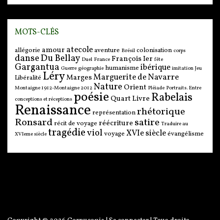
MOTS-CLÉS
atecole
amour
allégorie
aventure
colonisation
Brésil
corps
danse
Du Bellay
François Ier
Duel
France
fête
Gargantua
ibérique
humanisme
Guerre
géographie
imitation
Jeu
Léry
Marguerite de Navarre
Marges
Libéralité
Nature
Orient
Montaigne 1912-Montaigne 2012
Pléiade
Portraits. Entre
poésie
Rabelais
Quart Livre
conceptions et réceptions
Renaissance
rhétorique
représentation
Ronsard
satire
réécriture
récit de voyage
Traduire au
tragédie
viol
XVIe siècle
voyage
évangélisme
XVIeme siècle