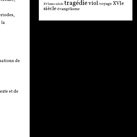
tragédie
viol
XVIe
voyage
XVIeme siècle
siècle
évangélisme
ériodes,
 la
sations de
xte et de