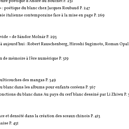
riture poétique d’André du Bouchet P. 231
» : poétique du blanc chez Jacques Roubaud P. 247
sie italienne contemporaine face à la mise en page P. 269
u vide » de Sándor Molnár P. 293
950 à aujourd’hui : Robert Rauschenberg, Hiroshi Sugimoto, Roman Opal
x de mémoire à l’ère numérique P. 319
multicouches des mangas P. 349
du blanc dans les albums pour enfants coréens P. 367
les fonctions du blanc dans Au pays du cerf blanc dessiné par Li Zhiwu P. 
ce et densité dans la création des sceaux chinois P. 413
ise P. 431