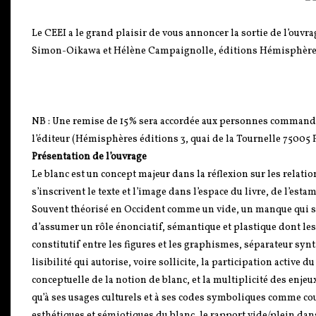
Le CEEI a le grand plaisir de vous annoncer la sortie de l’ouvra
Simon-Oikawa et Hélène Campaignolle, éditions Hémisphère/
NB : Une remise de 15% sera accordée aux personnes commandant le
l’éditeur (Hémisphères éditions 3, quai de la Tournelle 75005 P
Présentation de l’ouvrage
Le blanc est un concept majeur dans la réflexion sur les relation
s’inscrivent le texte et l’image dans l’espace du livre, de l’esta
Souvent théorisé en Occident comme un vide, un manque qui s’opp
d’assumer un rôle énonciatif, sémantique et plastique dont les a
constitutif entre les figures et les graphismes, séparateur sy
lisibilité qui autorise, voire sollicite, la participation active
conceptuelle de la notion de blanc, et la multiplicité des enjeu
qu’à ses usages culturels et à ses codes symboliques comme cou
esthétiques et sémiotiques du blanc, le rapport vide/plein dans