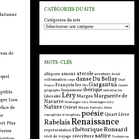
CATÉGORIES DU SITE
Marianne
Catégories du site
reau de
MOTS-CLÉS
atecole
amour
allégorie
aventure
Brésil
equel
danse
Du Bellay
colonisation
corps
Duel
Gargantua
François Ier
France
fête
Guerre
ibérique
humanisme
géographie
imitation
Jeu
eptible
Léry
Marguerite de
Marges
Libéralité
oger. Lien
Navarre
Montaigne 1912-Montaigne 2012
Nature
Orient
rface de
Pléiade
Portraits. Entre
poésie
Quart Livre
conceptions et réceptions
se
Renaissance
Rabelais
rt. Plus
rhétorique
Ronsard
représentation
éories
satire
réécriture
récit de voyage
Traduire au
criture,