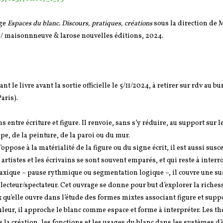
ge
Espaces du blanc. Discours, pratiques, créations
sous la direction de 
 maisonnneuve & larose nouvelles éditions, 2024.
 livre avant la sortie officielle le 5/11/2024, à retirer sur rdv au bu
aris).
s entre écriture et figure. Il renvoie, sans s’y réduire, au support sur l
mpe, de la peinture, de la paroi ou du mur.
ose à la matérialité de la figure ou du signe écrit, il est aussi susc
rtistes et les écrivains se sont souvent emparés, et qui reste à interr
ntaxique – pause rythmique ou segmentation logique –, il couvre une su
 du lecteur/spectateur. Cet ouvrage se donne pour but d’explorer la riches
x qu’elle ouvre dans l’étude des formes mixtes associant figure et suppo
leur, il approche le blanc comme espace et forme à interpréter. Les th
 la création, les fonctions et les usages du blanc dans les systèmes d’é