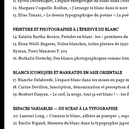
11. Sylvie Decorniquet, L’espace énergétique du blanc dans l’éc
12. Margaux Coquelle-Roëhm, « J’arrange le blanc dans le noir 
13. Elisa Tonani, « Le dessin typographique du poème ». La poé
PEINTURE ET PHOTOGRAPHIE À L’ÉPREUVE DU BLANC
14. Katalin Bartha-Kovács, Peindre en blanc : les « peintures d
15. Elora Weill-Engerer, Toiles blanches, toiles pleines de 1
Ryman, Piero Manzoni P. 305
16. Nathalie Dietschy, Des blancs photographiques comme lieu
BLANCS ICONIQUES ET NARRATIFS EN ASIE ORIENTALE
17. Blanche Delaborde, L’espace blanc dans les mises en page 
18. Carine Devillon, Inscription, dénomination et perception 
19. Norbert Danysz, « Le cerf, la neige, tout ça est blanc ! » : 
ESPACES VARIABLES — DU SCEAU À LA TYPOGRAPHIE
20. Laurent Long, « Connais le blanc, adhère au pourpre », espa
21. Émilie Rigaud, Mesures du blanc dans la typographie japona