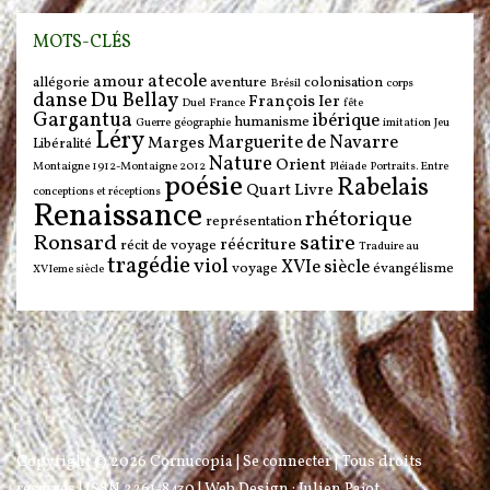
MOTS-CLÉS
atecole
amour
allégorie
aventure
colonisation
Brésil
corps
danse
Du Bellay
François Ier
Duel
France
fête
Gargantua
ibérique
humanisme
Guerre
géographie
imitation
Jeu
Léry
Marguerite de Navarre
Marges
Libéralité
Nature
Orient
Montaigne 1912-Montaigne 2012
Pléiade
Portraits. Entre
poésie
Rabelais
Quart Livre
conceptions et réceptions
Renaissance
rhétorique
représentation
Ronsard
satire
réécriture
récit de voyage
Traduire au
tragédie
viol
XVIe siècle
voyage
évangélisme
XVIeme siècle
Copyright © 2026
Cornucopia
|
Se connecter
| Tous droits
réservés | ISSN 2261-8430 | Web Design :
Julien Pajot