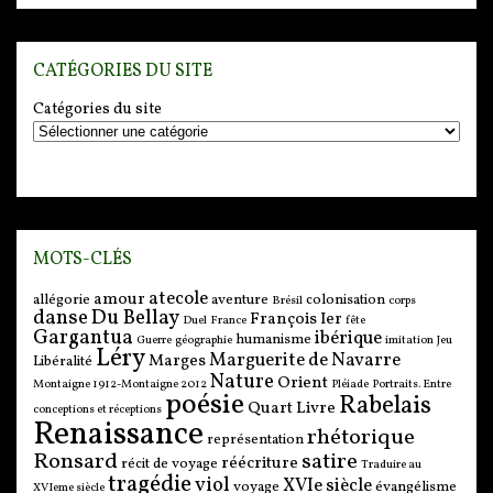
CATÉGORIES DU SITE
Catégories du site
MOTS-CLÉS
atecole
amour
allégorie
aventure
colonisation
Brésil
corps
danse
Du Bellay
François Ier
Duel
France
fête
Gargantua
ibérique
humanisme
Guerre
géographie
imitation
Jeu
Léry
Marguerite de Navarre
Marges
Libéralité
Nature
Orient
Montaigne 1912-Montaigne 2012
Pléiade
Portraits. Entre
poésie
Rabelais
Quart Livre
conceptions et réceptions
Renaissance
rhétorique
représentation
Ronsard
satire
réécriture
récit de voyage
Traduire au
tragédie
viol
XVIe siècle
voyage
évangélisme
XVIeme siècle