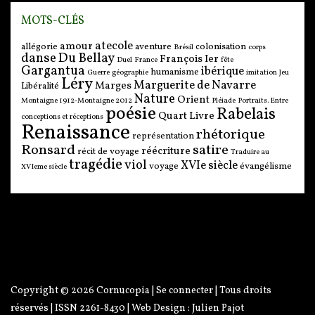
MOTS-CLÉS
atecole
amour
allégorie
aventure
colonisation
Brésil
corps
danse
Du Bellay
François Ier
Duel
France
fête
Gargantua
ibérique
humanisme
Guerre
géographie
imitation
Jeu
Léry
Marguerite de Navarre
Marges
Libéralité
Nature
Orient
Montaigne 1912-Montaigne 2012
Pléiade
Portraits. Entre
poésie
Rabelais
Quart Livre
conceptions et réceptions
Renaissance
rhétorique
représentation
Ronsard
satire
réécriture
récit de voyage
Traduire au
tragédie
viol
XVIe siècle
voyage
évangélisme
XVIeme siècle
Copyright © 2026
Cornucopia
|
Se connecter
| Tous droits
réservés | ISSN 2261-8430 | Web Design :
Julien Pajot