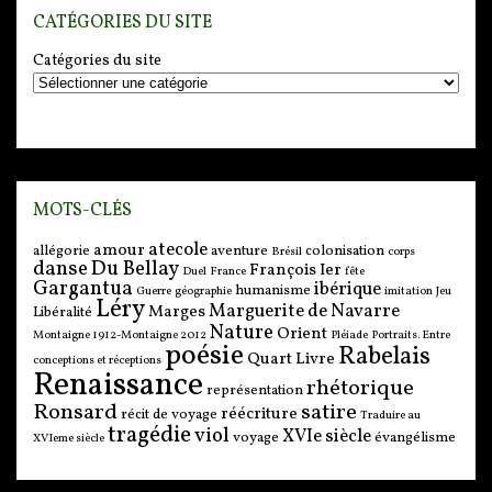
CATÉGORIES DU SITE
Catégories du site
MOTS-CLÉS
atecole
amour
allégorie
aventure
colonisation
Brésil
corps
danse
Du Bellay
François Ier
Duel
France
fête
Gargantua
ibérique
humanisme
Guerre
géographie
imitation
Jeu
Léry
Marguerite de Navarre
Marges
Libéralité
Nature
Orient
Montaigne 1912-Montaigne 2012
Pléiade
Portraits. Entre
poésie
Rabelais
Quart Livre
conceptions et réceptions
Renaissance
rhétorique
représentation
Ronsard
satire
réécriture
récit de voyage
Traduire au
tragédie
viol
XVIe siècle
voyage
évangélisme
XVIeme siècle