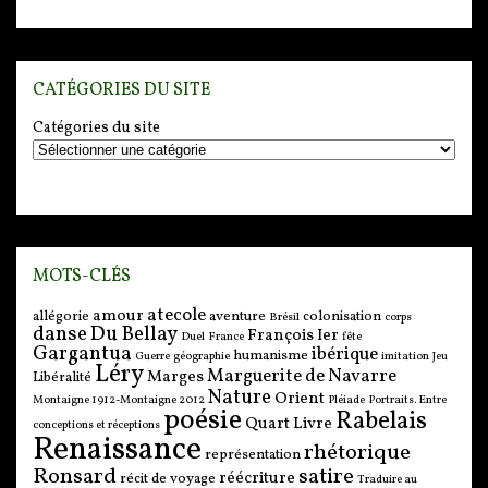
CATÉGORIES DU SITE
Catégories du site
MOTS-CLÉS
atecole
amour
allégorie
aventure
colonisation
Brésil
corps
danse
Du Bellay
François Ier
Duel
France
fête
Gargantua
ibérique
humanisme
Guerre
géographie
imitation
Jeu
Léry
Marguerite de Navarre
Marges
Libéralité
Nature
Orient
Montaigne 1912-Montaigne 2012
Pléiade
Portraits. Entre
poésie
Rabelais
Quart Livre
conceptions et réceptions
Renaissance
rhétorique
représentation
Ronsard
satire
réécriture
récit de voyage
Traduire au