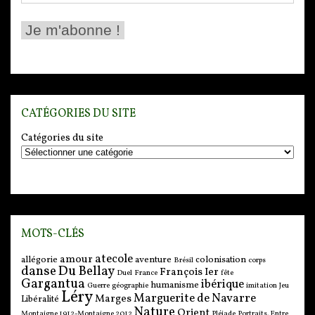
CATÉGORIES DU SITE
Catégories du site
MOTS-CLÉS
atecole
amour
allégorie
aventure
colonisation
Brésil
corps
danse
Du Bellay
François Ier
Duel
France
fête
Gargantua
ibérique
humanisme
Guerre
géographie
imitation
Jeu
Léry
Marguerite de Navarre
Marges
Libéralité
Nature
Orient
Montaigne 1912-Montaigne 2012
Pléiade
Portraits. Entre