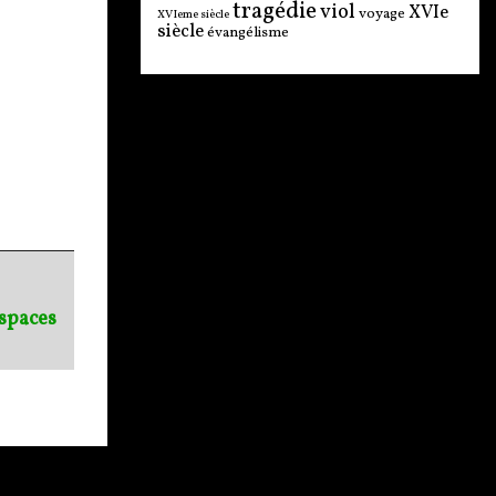
tragédie
viol
XVIe
voyage
XVIeme siècle
siècle
évangélisme
espaces