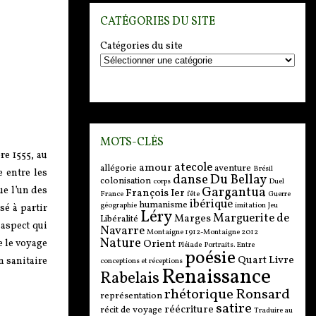
CATÉGORIES DU SITE
Catégories du site
MOTS-CLÉS
re 1555, au
atecole
amour
allégorie
aventure
Brésil
 entre les
danse
Du Bellay
colonisation
corps
Duel
Gargantua
ue l’un des
François Ier
France
fête
Guerre
ibérique
humanisme
géographie
imitation
Jeu
sé à partir
Léry
Marguerite de
Marges
Libéralité
 aspect qui
Navarre
Montaigne 1912-Montaigne 2012
Nature
Orient
e le voyage
Pléiade
Portraits. Entre
poésie
Quart Livre
n sanitaire
conceptions et réceptions
Renaissance
Rabelais
rhétorique
Ronsard
représentation
satire
réécriture
récit de voyage
Traduire au