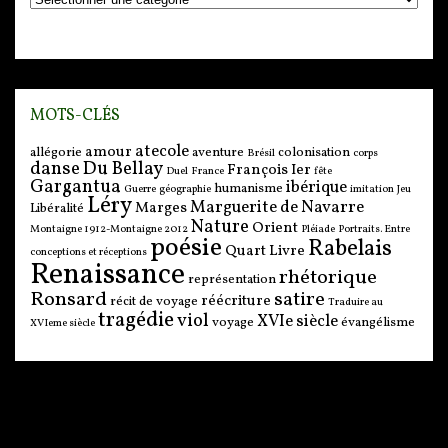
MOTS-CLÉS
atecole
amour
allégorie
aventure
colonisation
Brésil
corps
danse
Du Bellay
François Ier
Duel
France
fête
Gargantua
ibérique
humanisme
Guerre
géographie
imitation
Jeu
Léry
Marguerite de Navarre
Marges
Libéralité
Nature
Orient
Montaigne 1912-Montaigne 2012
Pléiade
Portraits. Entre
poésie
Rabelais
Quart Livre
conceptions et réceptions
Renaissance
rhétorique
représentation
Ronsard
satire
réécriture
récit de voyage
Traduire au
tragédie
viol
XVIe siècle
voyage
évangélisme
XVIeme siècle