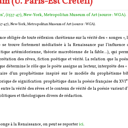
 (U. Paris-Est Créteil)
1537-47), New-York, Metropolitan Museum of Art (source : WGA).
ence obligée de toute réflexion chrétienne sur la vérité des « songes », 
» se trouve fortement médiatisée à la Renaissance par l’influence 
tique artémidorienne, théorie macrobienne de la fable…), qui perm
tation des rêves, fiction poétique et vérité. La relation que la poés
que détermine le rôle que le poète assigne au lecteur, interprète des 
ataire d’un prophétisme inspiré sur le modèle du prophétisme bi
e
rique de signification prophétique dans la poésie française du XVI
tre la vérité des rêves et le contenu de vérité de la poésie varient d
politiques et théologiques divers de rédaction.
songe à la Renaissance, on peut se reporter
ici
.