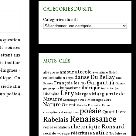
CATÉGORIES DU SITE
Catégories du site
la question
de sources
ettent aux
MOTS-CLÉS
ie institue
« énigmes »
atecole
amour
allégorie
aventure
Brésil
danse
Du Bellay
colonisation
blique. On
corps
Duel
Gargantua
François Ier
France
fête
Guerre
siècle afin
ibérique
humanisme
géographie
imitation
Jeu
Léry
Marguerite de
Marges
’un poète à
Libéralité
Navarre
Montaigne 1912-Montaigne 2012
Nature
Orient
Pléiade
Portraits. Entre
poésie
Quart Livre
conceptions et réceptions
Renaissance
Rabelais
rhétorique
Ronsard
représentation
satire
réécriture
récit de voyage
Traduire au