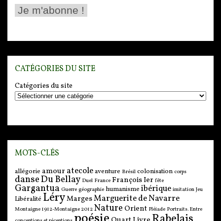
CATÉGORIES DU SITE
Catégories du site
MOTS-CLÉS
atecole
amour
allégorie
aventure
colonisation
Brésil
corps
danse
Du Bellay
François Ier
Duel
France
fête
Gargantua
ibérique
humanisme
Guerre
géographie
imitation
Jeu
Léry
Marguerite de Navarre
Marges
Libéralité
Nature
Orient
Montaigne 1912-Montaigne 2012
Pléiade
Portraits. Entre
poésie
Rabelais
Quart Livre
conceptions et réceptions