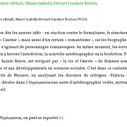
rèce (détail), Musée Isabella Stewart Gardner Boston (WGA)
n dès les années 1980 – en réaction contre le formalisme, le structur
l’auteur », mais aussi d’un certain « romantisme », car les biographe
il s’agissait de personnages romanesques. Au même moment, les écriv
on à travers l’autofiction, la nouvelle autobiographie ou la biofiction. P
 Sainte-Beuve, est revigoré par « la vie et l’œuvre » de femmes no
e et aux développements en sciences sociales. C’est dans ce context
te de Navarre, en analysant les discours de critiques –Patricia
 déceler dans l’
Heptaméron
une sorte d’autobiographie voilée, surtou
eil.
’Heptaméron
, on peut se reporter
ici
.