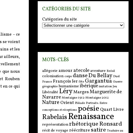
CATÉGORIES DU SITE
Catégories du site
alisme – ce
s se voient
ains et les
ar ailleurs,
MOTS-CLÉS
uvellement
atecole
amour
allégorie
aventure
Brésil
e que nous
danse
Du Bellay
colonisation
corps
Duel
 et Rouben
Gargantua
François Ier
France
fête
Guerre
ibérique
humanisme
t en ce qui
géographie
imitation
Jeu
Léry
Marguerite de
Marges
Libéralité
Navarre
Montaigne 1912-Montaigne 2012
Nature
Orient
Pléiade
Portraits. Entre
poésie
Quart Livre
conceptions et réceptions
Renaissance
Rabelais
rhétorique
Ronsard
représentation
satire
réécriture
récit de voyage
Traduire au