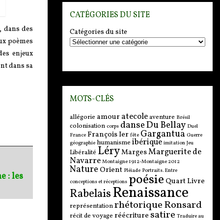
CATÉGORIES DU SITE
s, dans des
Catégories du site
deux poèmes
des enjeux
ant dans sa
MOTS-CLÉS
atecole
amour
allégorie
aventure
Brésil
danse
Du Bellay
colonisation
corps
Duel
Gargantua
François Ier
France
fête
Guerre
ibérique
humanisme
géographie
imitation
Jeu
Léry
Marguerite de
Marges
Libéralité
Navarre
Montaigne 1912-Montaigne 2012
Nature
Orient
Pléiade
Portraits. Entre
 : les
poésie
Quart Livre
conceptions et réceptions
Renaissance
Rabelais
rhétorique
Ronsard
représentation
satire
réécriture
récit de voyage
Traduire au