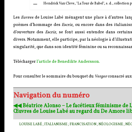
Hendrick Van Cleve, "La Tour de Babel", s. d., collection 
Les
Euvres
de Louise Labé ménagent une place à d’autres langu
poèmes d’hommage des
Escriz
, ou encore dans des italianis
d’ouverture des
Escriz,
se font aussi entendre dans certain
divers.
Notamment, e
lle participe, par la néologie à
d’illustra
singularité, que dans son identité féminine ou sa reconnaissa
Télécharger
l’article de Benedikte Andersson.
Pour consulter le sommaire du bouquet du
Verger
consacré au
Navigation du numéro
◀︎◀︎ Béatrice Alonso – Le facétieux féminisme de 
Œuvres de Louise Labé au regard du De Amore li
LOUISE LABÉ ; ITALIANISME ; FRANCISATION ; NÉOLOGISME ; NÉ