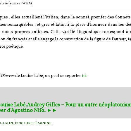
privée (source : WGA).
es : elles accueillent l’italien, dans le sonnet premier des Sonnet
mes remarquables ; et grec et latin, à la place d’honneur dans les 
s noms propres antiques. Cette variété linguistique correspond à 
tion du français
et e
lle engage
la construction de la figure de l’auteur,
t
nce poétique.
x
Œuvres
de Louise Labé, on peut se reporter
ici
.
Louise Labé.
Audrey Gilles – Pour un autre néoplatonisme
ber d’Agostino Nifo. ►►
O-LATIN ; ÉCRITURE FÉMININE.