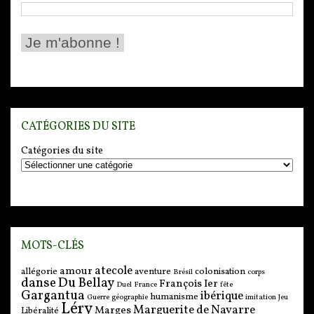
CATÉGORIES DU SITE
Catégories du site
MOTS-CLÉS
atecole
amour
allégorie
aventure
colonisation
Brésil
corps
danse
Du Bellay
François Ier
Duel
France
fête
Gargantua
ibérique
humanisme
Guerre
géographie
imitation
Jeu
Léry
Marguerite de Navarre
Marges
Libéralité