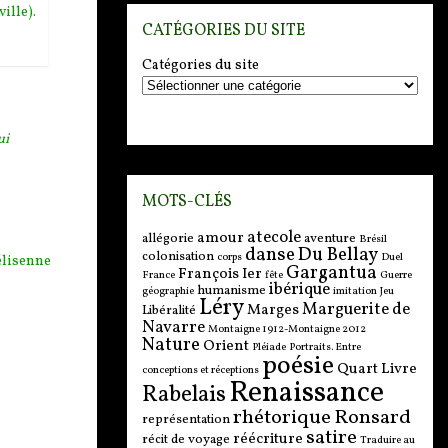
CATÉGORIES DU SITE
Catégories du site
ui
MOTS-CLÉS
atecole
amour
allégorie
aventure
Brésil
danse
Du Bellay
colonisation
corps
Duel
lisenne
Gargantua
François Ier
France
fête
Guerre
ibérique
humanisme
géographie
imitation
Jeu
Léry
Marguerite de
Marges
Libéralité
Navarre
Montaigne 1912-Montaigne 2012
Nature
Orient
Pléiade
Portraits. Entre
poésie
Quart Livre
conceptions et réceptions
Renaissance
Rabelais
rhétorique
Ronsard
représentation
satire
réécriture
récit de voyage
Traduire au