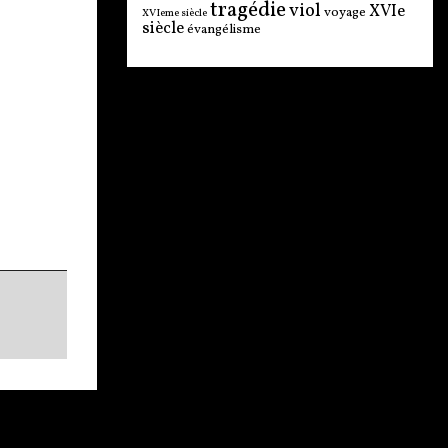
tragédie
viol
XVIe
voyage
XVIeme siècle
siècle
évangélisme