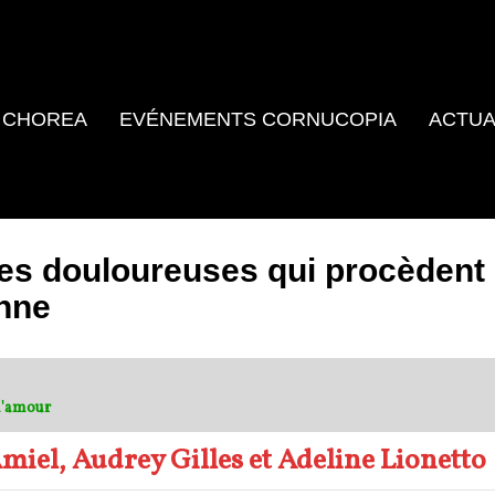
 CHOREA
EVÉNEMENTS CORNUCOPIA
ACTUA
es douloureuses qui procèdent
nne
d'amour
iel, Audrey Gilles et Adeline Lionetto