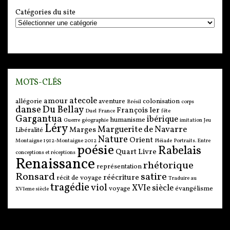
Catégories du site
MOTS-CLÉS
atecole
amour
allégorie
aventure
colonisation
Brésil
corps
danse
Du Bellay
François Ier
Duel
France
fête
Gargantua
ibérique
humanisme
Guerre
géographie
imitation
Jeu
Léry
Marguerite de Navarre
Marges
Libéralité
Nature
Orient
Montaigne 1912-Montaigne 2012
Pléiade
Portraits. Entre
poésie
Rabelais
Quart Livre
conceptions et réceptions
Renaissance
rhétorique
représentation
Ronsard
satire
réécriture
récit de voyage
Traduire au
tragédie
viol
XVIe siècle
voyage
évangélisme
XVIeme siècle