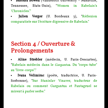
Barbara Bowen
(Vanderbilt University – Nashville,
Tennessee, Etats-Unis), “
Women in Rabelais’s
‘Chronicles’.”
Julien Verger
(U. Bordeaux 3), “
Réflexion
comparatiste sur l’écriture digressive de Rabelais.”
Section 4 / Ouverture &
Prolongements
Aline Strebler
(médecin, U. Paris-Descartes),
“
Rabelais médecin dans le
Gargantu
a. Du “corps-tube”
au “livre-corps”.”
Ivana Velimirac
(poète, traductrice, U. Paris-
Sorbonne), “
Sur Stanislav Vinaver, traducteur de
Rabelais ou comment Gargantua et Pantagruel se
mirent à parler serbe.”