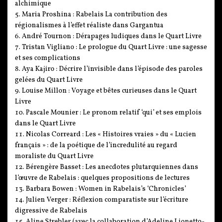
alchimique
Maria Proshina : Rabelais La contribution des
régionalismes à l’effet réaliste dans Gargantua
André Tournon : Dérapages ludiques dans le Quart Livre
Tristan Vigliano : Le prologue du Quart Livre : une sagesse
et ses complications
Aya Kajiro : Décrire l’invisible dans l’épisode des paroles
gelées du Quart Livre
Louise Millon : Voyage et bêtes curieuses dans le Quart
Livre
Pascale Mounier : Le pronom relatif ‘qui’ et ses emplois
dans le Quart Livre
Nicolas Correard : Les « Histoires vraies » du « Lucien
français » : de la poétique de l’incredulité au regard
moraliste du Quart Livre
Bérengère Basset : Les anecdotes plutarquiennes dans
l’œuvre de Rabelais : quelques propositions de lectures
Barbara Bowen : Women in Rabelais’s ‘Chronicles’
Julien Verger : Réflexion comparatiste sur l’écriture
digressive de Rabelais
Aline Strebler (avec la collaboration d’Adeline Lionetto-