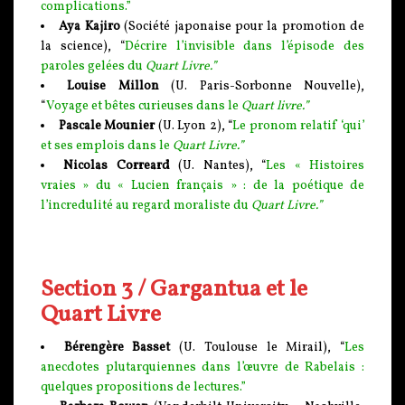
complications.”
Aya Kajiro
(Société japonaise pour la promotion de
la science), “
Décrire l’invisible dans l’épisode des
paroles gelées du
Quart Livre.”
Louise Millon
(U. Paris-Sorbonne Nouvelle),
“
Voyage et bêtes curieuses dans le
Quart livre.”
Pascale Mounier
(U. Lyon 2), “
Le pronom relatif ‘qui’
et ses emplois dans le
Quart Livre.”
Nicolas Correard
(U. Nantes), “
Les « Histoires
vraies » du « Lucien français » : de la poétique de
l’incredulité au regard moraliste du
Quart Livre.”
Section 3 / Gargantua et le
Quart Livre
Bérengère Basset
(U. Toulouse le Mirail), “
Les
anecdotes plutarquiennes dans l’œuvre de Rabelais :
quelques propositions de lectures.”