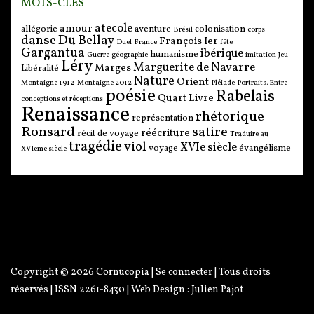
MOTS-CLÉS
atecole
amour
allégorie
aventure
colonisation
Brésil
corps
danse
Du Bellay
François Ier
Duel
France
fête
Gargantua
ibérique
humanisme
Guerre
géographie
imitation
Jeu
Léry
Marguerite de Navarre
Marges
Libéralité
Nature
Orient
Montaigne 1912-Montaigne 2012
Pléiade
Portraits. Entre
poésie
Rabelais
Quart Livre
conceptions et réceptions
Renaissance
rhétorique
représentation
Ronsard
satire
réécriture
récit de voyage
Traduire au
tragédie
viol
XVIe siècle
voyage
évangélisme
XVIeme siècle
Copyright © 2026
Cornucopia
|
Se connecter
| Tous droits
réservés | ISSN 2261-8430 | Web Design :
Julien Pajot