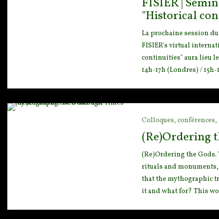
FISIER | Sémina
"Historical con
La prochaine session du
FISIER's virtual intern
continuities" aura lieu l
14h-17h (Londres) / 15h-
Colloques, conférences, 
(Re)Ordering 
(Re)Ordering the Gods. 
rituals and monuments, t
that the mythographic tr
it and what for? This wo