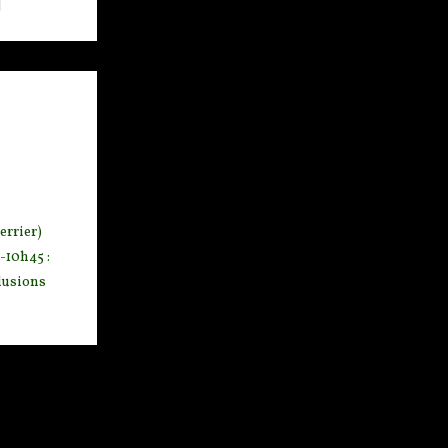
]
rrier)
-10h45 :
llusions