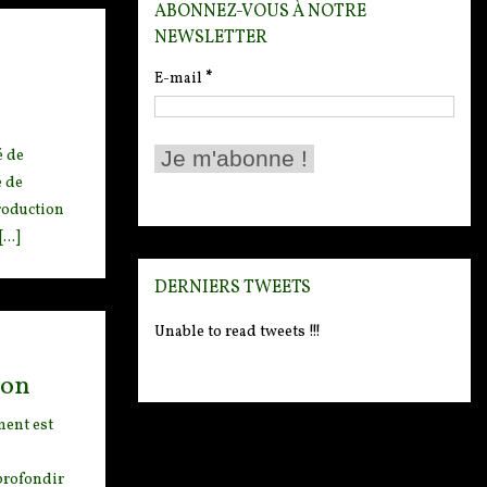
ABONNEZ-VOUS À NOTRE
NEWSLETTER
E-mail
*
é de
é de
roduction
..]
DERNIERS TWEETS
Unable to read tweets !!!
ion
ent est
pprofondir