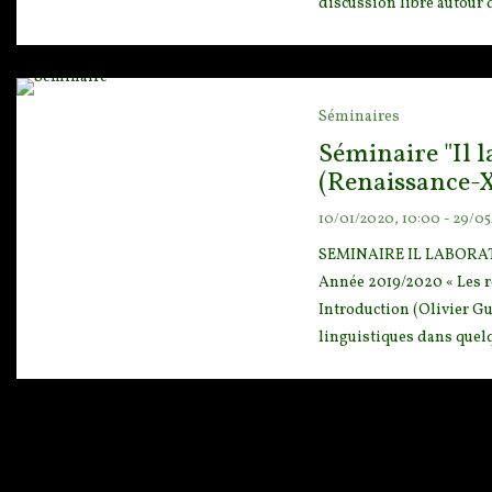
discussion libre autour 
Séminaires
Séminaire "Il l
(Renaissance-XV
10/01/2020, 10:00 - 29/05
SEMINAIRE IL LABORATOR
Anné
e 2019/2020 « Les r
Introduction (Olivier Gue
linguistiques dans quelqu