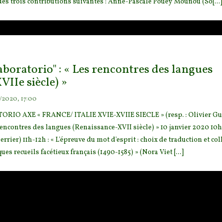
des trois contributions suivantes : Anne-Pascale Pouey Mounou (So[...
aboratorio" : « Les rencontres des langues
IIe siècle) »
/2020, 17:00
IO AXE « FRANCE/ ITALIE XVIE-XVIIE SIECLE » (resp. : Olivier Gue
encontres des langues (Renaissance-XVII siècle) » 10 janvier 2020 10
h
rrier) 11h-12h : « L'épreuve du mot d'esprit : choix de traduction et co
es recueils facétieux français (1490-1585) » (Nora Viet [...]