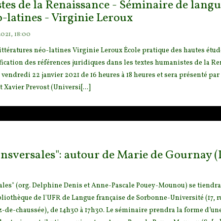
tes de la Renaissance - Séminaire de langu
o-latines - Virginie Leroux
2021, 18:00
ittératures néo-latines Virginie Leroux École pratique des hautes ét
ud
ification des références juridiques dans les textes huma
nistes de la R
 vendredi 22 janvier 2021 de 16 heures à 18 heures et sera présenté par
Xavier Prevost (Universi[...]
nsversales": autour de Marie de Gournay (
ales" (org. Delphine Denis et Anne-Pascale Pouey-Mounou) se tiendra 
bliothèque de l'UFR de Langue française de Sorbonne-Université (17, r
z-de-chaussée), de 14h30 à 17h30. Le séminaire prendra la forme d’un