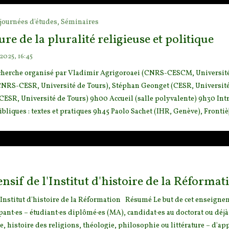
journées d'études,
Séminaires
re de la pluralité religieuse et politique
2025, 16:45
echerche organisé par Vladimir Agrigoroaei (CNRS-CESCM, Universit
t (CNRS-CESR, Université de Tours), Stéphan Geonget (CESR, Universit
CESR, Université de Tours) 9h00 Accueil (salle polyvalente) 9h30 Int
ibliques : textes et pratiques 9h45 Paolo Sachet (IHR, Genève), Frontiè[.
ensif de l'Institut d'histoire de la Réformat
l'Institut d'histoire de la Réformation Résumé Le but de cet e
nseignem
pant·es – étudiant·es diplômé·es (MA), candidat·es au doctor
at ou déjà
e, histoire des religions, théologie, philosophie ou littérature – d'a