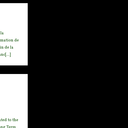
la
ormation de
in de la
c[...]
ated to
the
ong T
erm