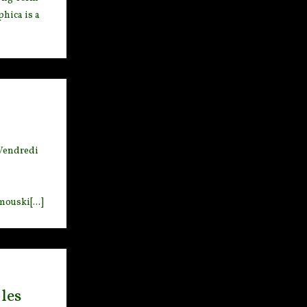
hica is a
Vendredi
ouski[...]
 les