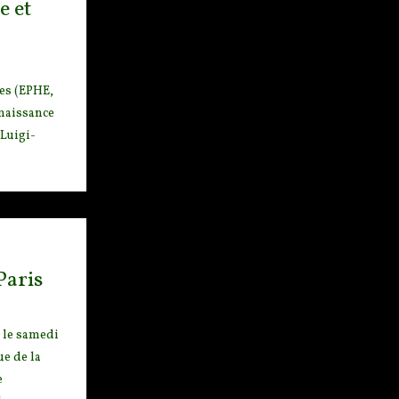
e et
es (EPHE,
enaissance
 Luigi-
Paris
le sa
medi
ue
de la
e