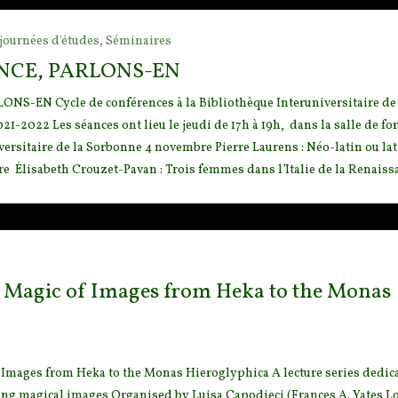
journées d'études,
Séminaires
NCE, PARLONS-EN
-EN Cycle de conférences à la Bibliothèque Interuniversitaire de 
-2022 Les séances ont lieu le jeudi de 17h à 19h, dans la salle de f
ersitaire de la Sorbonne 4 novembre Pierre Laurens : Néo-latin ou lat
 Élisabeth Crouzet-Pavan : Trois femmes dans l’Italie de la Renaissan
e Magic of Images from Heka to the Monas
f Images from Heka to the Monas Hieroglyphica A lecture series dedic
ing magical images Organised by Luisa Capodieci (Frances A. Yates L