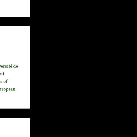
ersit
é de
nt
s of
European