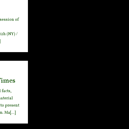
 session
of
12h (NY) /
]
Times
facts,
aterial
 to present
. Ma[...]