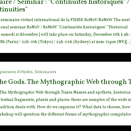
ire / Seminar : "Continuités historiques" /
tinuities"
 séminaire virtuel international de la FISIER ReNoV/ReNeW The next
ational seminar ReNoV / ReNeW "Continuités historiques" "Historical
e samedi 11 décembre | will take place on Saturday, December 11th à 9h-
18h (Paris) / 22h-01h (Tokyo) / 23h-02h (Sydney) at 9am-12pm (NY)[...
journées d'études,
Séminaires
the Gods. The Mythographic Web through 
The Mythographic Web through Times Names and epithets, historical 
extual fragments, plants and places: these are samples of the wide m
adition deals with. How do we organise it? What data to choose, how
rkshop will question the different forms of mythographic compilation