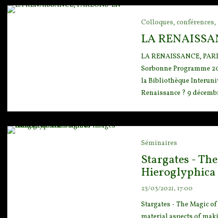
Colloques, conférences, 
LA RENAISSA
LA RENAISSANCE, PARLONS
Sorbonne
Programme 2021
la
Bibliothèque Interuniv
Renaissance ? 9 décembre
Séminaires
Stargates - Th
Hieroglyphica
23/03/2021, 17:00
Stargates - The Magic o
material aspects of mak