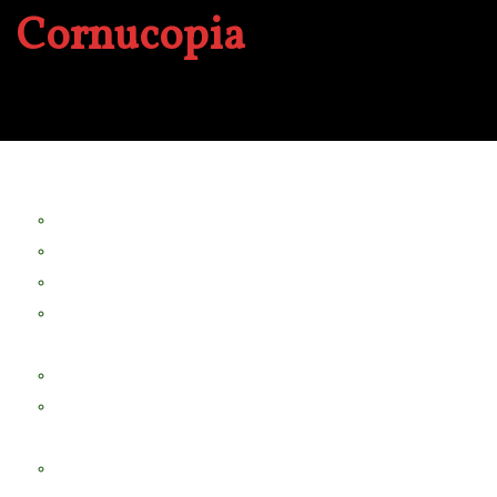
Cornucopia
A propos
Revue Le Verger
Bouquets
boutures
herbes folles
contrepoint fleuri
Séminaire Chorea
Chorea – Informations pratiques
Chorea 2020
Evénements Cornucopia
Evénements passés