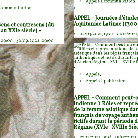
Appels à communication
à communication
APPEL - Journées d’étude
Aquitaniae Latinae (1300
Sens et contresens (du
u XXIe siècle) »
02/03/2021, 19:01 - 01/12/2021
 00:00 - 30/09/2022, 00:00
Appels,
Appels à publication
APPEL - Comment peut-o
Indienne ? Rôles et repré
de la femme asiatique dans
français de voyage authen
fictifs durant la période 
Régime (XVIe- XVIIIe Sièc
17/02/2021, 19:58 - 01/07/2021