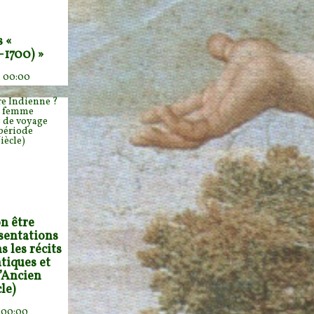
s «
-1700) »
, 00:00
n être
sentations
 les récits
tiques et
d’Ancien
le)
, 00:00