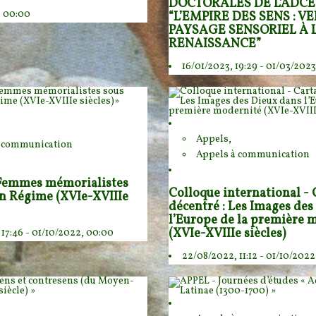
DOCTORALES DE L’ADCE
, 00:00
“L’EMPIRE DES SENS : V
PAYSAGE SENSORIEL À 
RENAISSANCE”
16/01/2023, 19:29 - 01/03/202
Appels,
à communication
Appels à communication
 Femmes mémorialistes
Colloque international - 
en Régime (XVIe-XVIIIe
décentré : Les Images des
l’Europe de la première 
(XVIe-XVIIIe siècles)
17:46 - 01/10/2022, 00:00
22/08/2022, 11:12 - 01/10/202