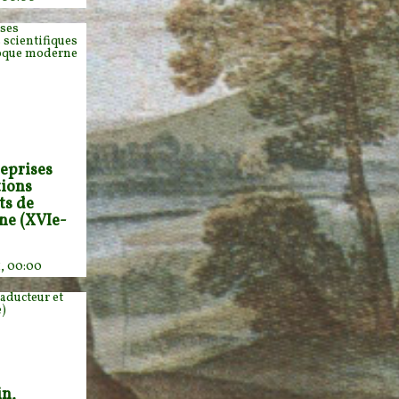
reprises
tions
ts de
ne (XVIe-
1, 00:00
in,