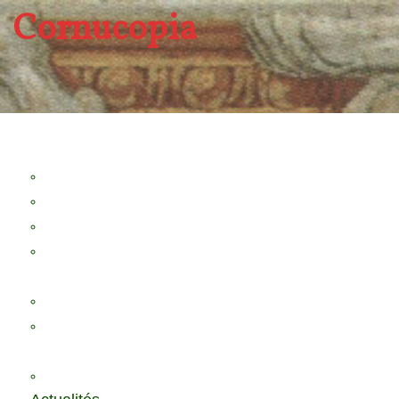
Cornucopia
A propos
Revue Le Verger
Bouquets
boutures
herbes folles
contrepoint fleuri
Séminaire Chorea
Chorea – Informations pratiques
Chorea 2020
Evénements Cornucopia
Evénements passés