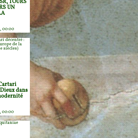
SR, TOURS
ERS UN
LA
3, 00:00
Cartari
 Dieux dans
modernité
2, 00:00