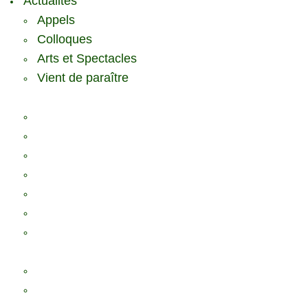
Actualités
Appels
Colloques
Arts et Spectacles
Vient de paraître
Ressources
Comptes Rendus
Archives et documents
Diachronies
Echos
Thema
Ressources pédagogiques
Liens amis et visites virtuelles
L’association Cornucopia
Annuaire des adhérents
Rédacteurs et contributeurs