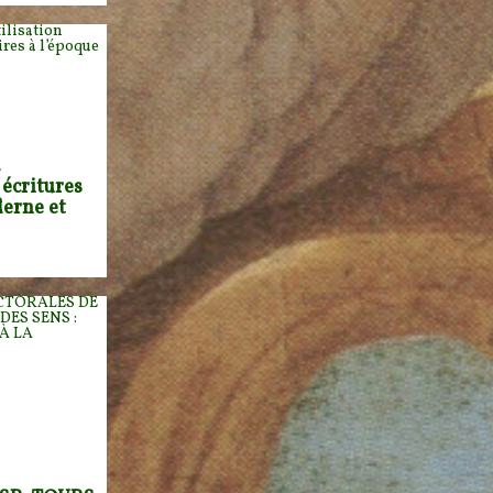
.
 écritures
derne et