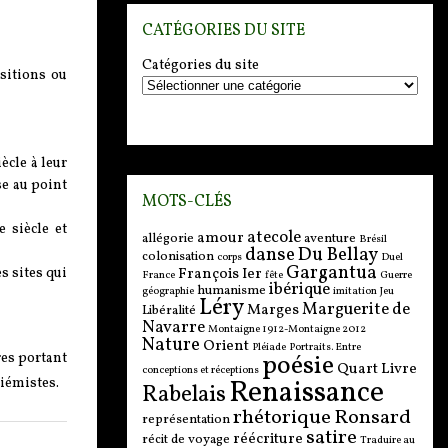
CATÉGORIES DU SITE
Catégories du site
sitions ou
ècle à leur
se au point
MOTS-CLÉS
 siècle et
atecole
amour
allégorie
aventure
Brésil
danse
Du Bellay
colonisation
corps
Duel
Gargantua
François Ier
s sites qui
France
fête
Guerre
ibérique
humanisme
géographie
imitation
Jeu
Léry
Marguerite de
Marges
Libéralité
Navarre
Montaigne 1912-Montaigne 2012
Nature
Orient
Pléiade
Portraits. Entre
poésie
res portant
Quart Livre
conceptions et réceptions
Renaissance
ziémistes.
Rabelais
rhétorique
Ronsard
représentation
satire
réécriture
récit de voyage
Traduire au