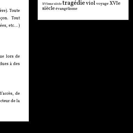
tragédie
viol
XVIe
voyage
XVIeme siècle
siècle
évangélisme
ère). Toute
façon. Tout
ées, etc… )
ue lors de
dues à des
d’accès, de
cteur de la