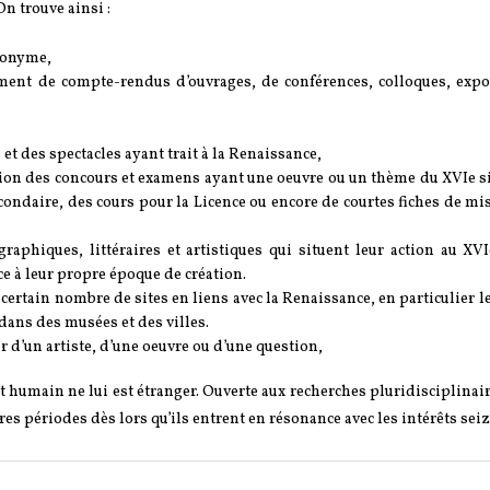
n trouve ainsi :
éponyme,
ment de compte-rendus d’ouvrages, de conférences, colloques, expo
 et des spectacles ayant trait à la Renaissance,
ion des concours et examens ayant une oeuvre ou un thème du XVIe si
ondaire, des cours pour la Licence ou encore de courtes fiches de mi
phiques, littéraires et artistiques qui situent leur action au XVIe
ce à leur propre époque de création.
certain nombre de sites en liens avec la Renaissance, en particulier le
dans des musées et des villes.
 d’un artiste, d’une oeuvre ou d’une question,
est humain ne lui est étranger. Ouverte aux recherches pluridisciplinai
tres périodes dès lors qu’ils entrent en résonance avec les intérêts sei