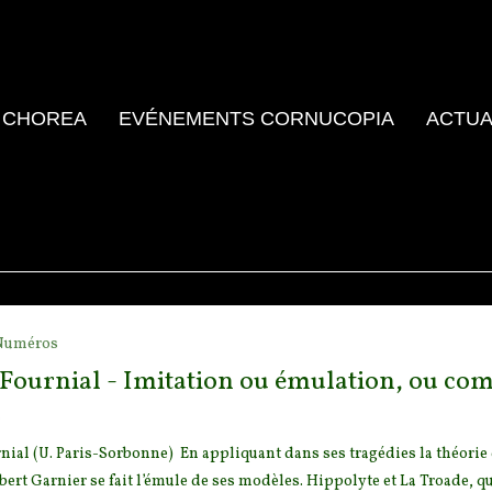
 CHOREA
EVÉNEMENTS CORNUCOPIA
ACTUA
Numéros
 Fournial - Imitation ou émulation, ou com
o
nial (U. Paris-Sorbonne) En appliquant dans ses tragédies la théorie d
bert Garnier se fait l’émule de ses modèles.
Hippolyte et La Troade, qui