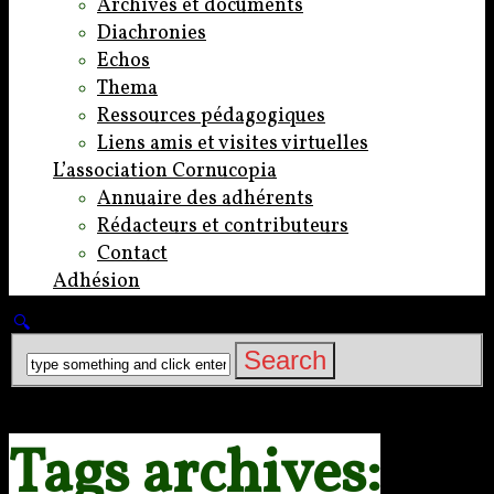
Archives et documents
Diachronies
Echos
Thema
Ressources pédagogiques
Liens amis et visites virtuelles
L’association Cornucopia
Annuaire des adhérents
Rédacteurs et contributeurs
Contact
Adhésion
Tags archives: