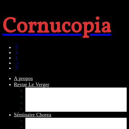
Cornucopia
A propos
Revue Le Verger
Bouquets
boutures
herbes folles
contrepoint fleuri
Séminaire Chorea
Chorea – Informations pratiques
Chorea 2020