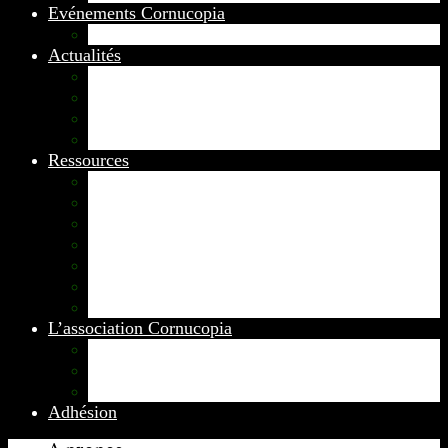
Evénements Cornucopia
Evénements passés
Actualités
Appels
Colloques
Arts et Spectacles
Vient de paraître
Ressources
Comptes Rendus
Archives et documents
Diachronies
Echos
Thema
Ressources pédagogiques
Liens amis et visites virtuelles
L’association Cornucopia
Annuaire des adhérents
Rédacteurs et contributeurs
Contact
Adhésion