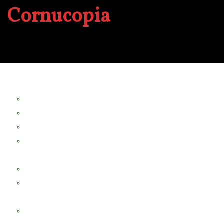
Cornucopia
A propos
Revue Le Verger
Bouquets
boutures
herbes folles
contrepoint fleuri
Séminaire Chorea
Chorea – Informations pratiques
Chorea 2020
Evénements Cornucopia
Evénements passés