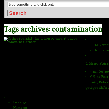
Tags archives: contamination
Le Verger
Numéro
Céline Four
7 années ag
Céline Fourn
Pléiade, Robert
quoique différe
Le Verger,
Numéros