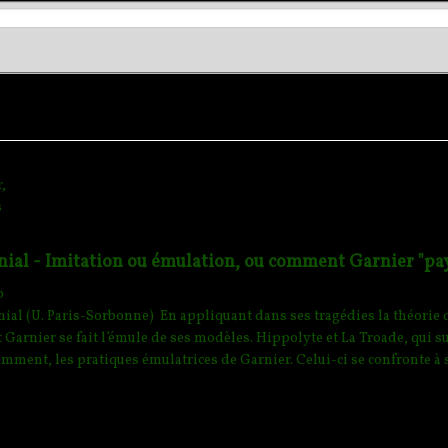
,
s
nial - Imitation ou émulation, ou comment Garnier "pay
o
ial (U. Paris-Sorbonne) En appliquant dans ses tragédies la théorie d
 Garnier se fait l’émule de ses modèles.
Hippolyte et La Troade, qui sui
mment, les pratiques émulatrices de Garnier. Celui-ci se confronte à s