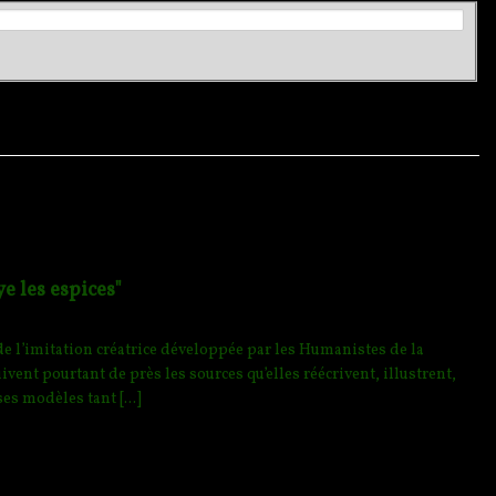
e les espices"
e l’imitation c
réatrice développée par les Humanistes de la
vent pourtant de près les sources qu’elles réécrivent, illustrent,
es modèles tant [...]