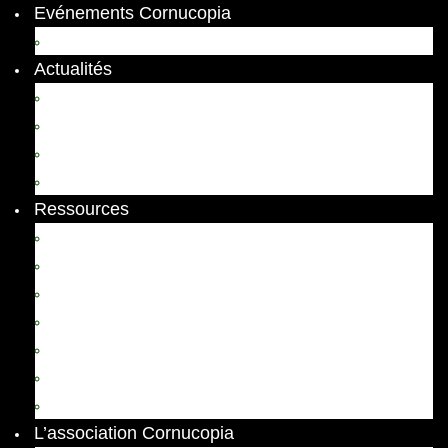
Evénements Cornucopia
Evénements passés
Actualités
Appels
Colloques
Arts et Spectacles
Vient de paraître
Ressources
Comptes Rendus
Archives et documents
Diachronies
Echos
Thema
Ressources pédagogiques
Liens amis et visites virtuelles
L’association Cornucopia