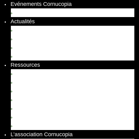
Evénements Cornucopia
Evénements passés
Actualités
Appels
Colloques
Arts et Spectacles
Vient de paraître
Ressources
Comptes Rendus
Archives et documents
Diachronies
Echos
Thema
Ressources pédagogiques
Liens amis et visites virtuelles
L’association Cornucopia