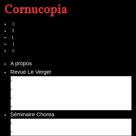
Cornucopia
A propos
Revue Le Verger
Bouquets
boutures
herbes folles
contrepoint fleuri
Séminaire Chorea
Chorea – Informations pratiques
Chorea 2020