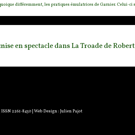
 quoique différemment, les pratiques émulatrices de Garnier. Celui-ci se
mise en spectacle dans La Troade de Rober
 | ISSN 2261-8430 | Web Design :
Julien Pajot