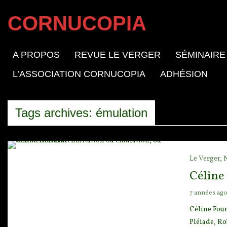
CORNUCOPIA
A PROPOS
REVUE LE VERGER
SÉMINAIRE
L’ASSOCIATION CORNUCOPIA
ADHÉSION
Tags archives: émulation
Le Verger,
Céline
7 années ag
Céline Four
Pléiade, Ro