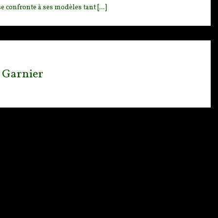
 confronte à ses modèles tant [...]
t Garnier