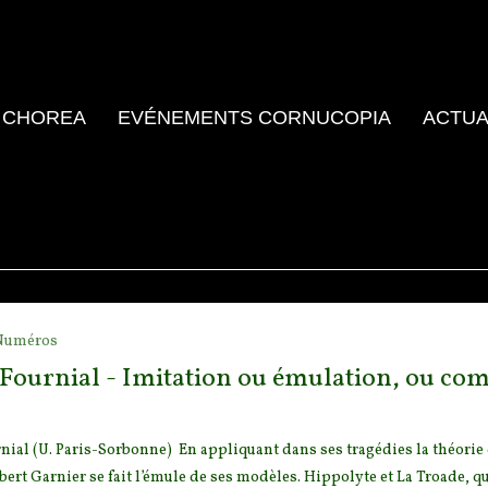
 CHOREA
EVÉNEMENTS CORNUCOPIA
ACTUA
Numéros
 Fournial - Imitation ou émulation, ou com
o
nial (U. Paris-Sorbonne) En appliquant dans ses tragédies la théorie d
bert Garnier se fait l’émule de ses modèles.
Hippolyte et La Troade, qui